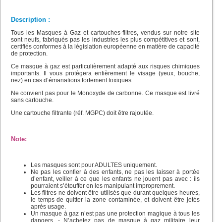
Description :
Tous les Masques à Gaz et cartouches-filtres, vendus sur notre site
sont neufs, fabriqués pas les industries les plus compétitives et sont,
certifiés conformes à la législation européenne en matière de capacité
de protection.
Ce masque à gaz est particulièrement adapté aux risques chimiques
importants.
Il vous protègera entièrement le visage (yeux, bouche,
nez) en cas d’émanations fortement toxiques.
Ne convient pas pour le Monoxyde de carbonne. C
e masque est livré
sans cartouche.
Une cartouche filtrante (réf. MGPC) doit être rajoutée.
Note:
Les masques sont pour ADULTES uniquement.
Ne pas les confier à des enfants, ne pas les laisser à portée
d’enfant, veiller à ce que les enfants ne jouent pas avec : ils
pourraient s’étouffer en les manipulant improprement.
Les filtres ne doivent être utilisés que durant quelques heures,
le temps de quitter la zone contaminée, et doivent être jetés
après usage.
Un masque à gaz n’est pas une protection magique à tous les
dangers.
- N’achetez pas de masque à gaz militaire leur