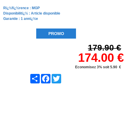
Rï¿½fï¿½rence :
MGP
Disponibilitï¿½ :
Article disponible
Garantie : 1 annï¿½e
PROMO
179.90 €
174.00 €
Economisez 3% soit 5.90 €
Share
Facebook
Twitter