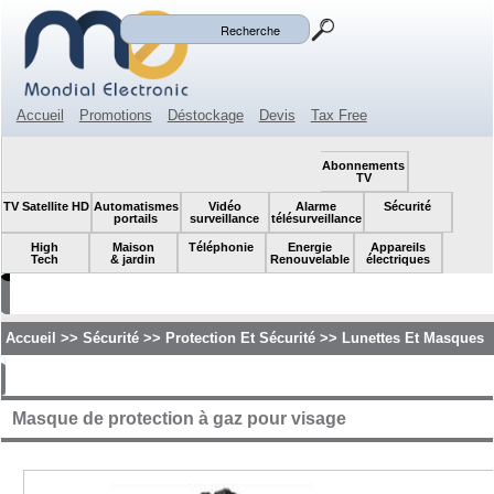
Mon panier
Mon compte
(0)
Accueil
Promotions
Déstockage
Devis
Tax Free
Espace revendeur
Contact
SOLDES!
Abonnements
TV
TV Satellite HD
Automatismes
Vidéo
Alarme
Sécurité
portails
surveillance
télésurveillance
High
Maison
Téléphonie
Energie
Appareils
Tech
& jardin
Renouvelable
électriques
Accueil
>>
Sécurité
>>
Protection Et Sécurité
>>
Lunettes Et Masques
Masque de protection à gaz pour visage