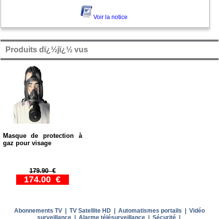
Voir la notice
Produits dï¿½jï¿½ vus
Masque de protection à
gaz pour visage
179.90 €
174.00 €
Abonnements TV
|
TV Satellite HD
|
Automatismes portails
|
Vidéo
surveillance
|
Alarme télésurveillance
|
Sécurité
|