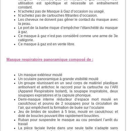
utilisation est spécifique et nécessite un entraînement
constant.
N’achetez pas de Masque à Gaz d’occasion ou usagé.
N’achetez pas de cartouches filtrantes d’occasion.
Les cheveux ne doivent pas gêner le contact du masque avec
la peau.
Le port de la barbe risque d’empêcher l’étanchéité du masque
à gaz.
Ce masque à gaz n’est pas considéré comme une arme de 3e
catégorie.
Ce masque à gaz est en vente libre.
Masque respiratoire panoramique composé de :
Un masque extérieur moulé
Un oculaire panoramique à grande visibilité moulé
Un groupe réunissant en un seul corps de matériel plastique
antisolvant et antichoc le raccord pour la cartouche ou l’ARI
(Appareil Respiratoire Isolant), la soupape inspiratoire, deux
soupapes expiratoires et la capsule phonique.
Demi-masque interne réducteur d’espace mort moulé en
caoutchouc et pourvu de 2 soupapes pour la circulation de
l’air, qui empêchent la formation de buée sur l’oculaire
Jeu de brides de soutien à 5 bras, moulé en caoutchouc et
doté de boucles pouvant être rapidement bouclées.
Ruban pour suspendre le masque au cou pendant l’arrêt du
travail
La pièce faciale livrée dans une seule taille s’adapte sans