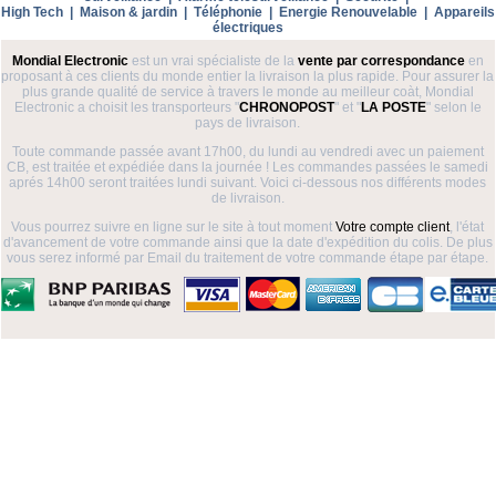
High Tech
|
Maison & jardin
|
Téléphonie
|
Energie Renouvelable
|
Appareils
électriques
Mondial Electronic
est un vrai spécialiste de la
vente par correspondance
en
proposant à ces clients du monde entier la livraison la plus rapide. Pour assurer la
plus grande qualité de service à travers le monde au meilleur coàt, Mondial
Electronic a choisit les transporteurs "
CHRONOPOST
" et "
LA POSTE
" selon le
pays de livraison.
Toute commande passée avant 17h00, du lundi au vendredi avec un paiement
CB, est traitée et expédiée dans la journée ! Les commandes passées le samedi
aprés 14h00 seront traitées lundi suivant. Voici ci-dessous nos différents modes
de livraison.
Vous pourrez suivre en ligne sur le site à tout moment
Votre compte client
, l'état
d'avancement de votre commande ainsi que la date d'expédition du colis. De plus
vous serez informé par Email du traitement de votre commande étape par étape.