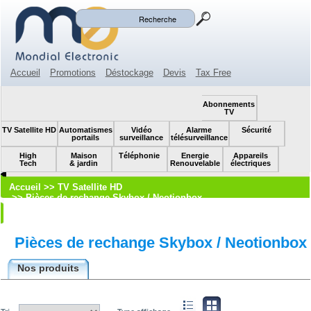
Mon panier
Mon compte
(0)
Accueil
Promotions
Déstockage
Devis
Tax Free
Espace revendeur
Contact
SOLDES!
Abonnements
TV
TV Satellite HD
Automatismes
Vidéo
Alarme
Sécurité
portails
surveillance
télésurveillance
High
Maison
Téléphonie
Energie
Appareils
Tech
& jardin
Renouvelable
électriques
Accueil
>>
TV Satellite HD
>>
Pièces de rechange Skybox / Neotionbox
Pièces de rechange Skybox / Neotionbox
Nos produits