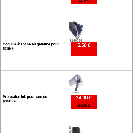
1.70 €
9160016
Coquille étanche en gelatine pour
5.58 €
fiche F
5734
Protection lnb pour tete de
24.00 €
parabole
34.99 €