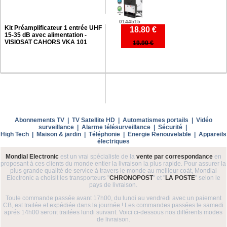
0144515
Kit Préamplificateur 1 entrée UHF
18.80 €
15-35 dB avec alimentation -
VISIOSAT CAHORS VKA 101
19.90 €
Abonnements TV
|
TV Satellite HD
|
Automatismes portails
|
Vidéo
surveillance
|
Alarme télésurveillance
|
Sécurité
|
High Tech
|
Maison & jardin
|
Téléphonie
|
Energie Renouvelable
|
Appareils
électriques
Mondial Electronic
est un vrai spécialiste de la
vente par correspondance
en
proposant à ces clients du monde entier la livraison la plus rapide. Pour assurer la
plus grande qualité de service à travers le monde au meilleur coàt, Mondial
Electronic a choisit les transporteurs "
CHRONOPOST
" et "
LA POSTE
" selon le
pays de livraison.
Toute commande passée avant 17h00, du lundi au vendredi avec un paiement
CB, est traitée et expédiée dans la journée ! Les commandes passées le samedi
aprés 14h00 seront traitées lundi suivant. Voici ci-dessous nos différents modes
de livraison.