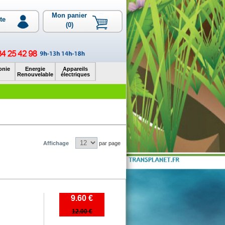
Mon panier
te
(0)
onie
Energie
Appareils
Renouvelable
électriques
Affichage
par page
9.60 €
12.00 €