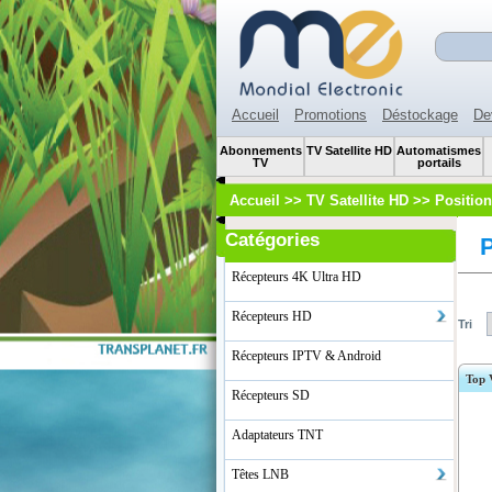
Accueil
Promotions
Déstockage
De
Abonnements
TV Satellite HD
Automatismes
TV
portails
Accueil
>>
TV Satellite HD
>>
Position
Catégories
P
Récepteurs 4K Ultra HD
Récepteurs HD
Tri
Récepteurs IPTV & Android
Top 
Récepteurs SD
Adaptateurs TNT
Têtes LNB