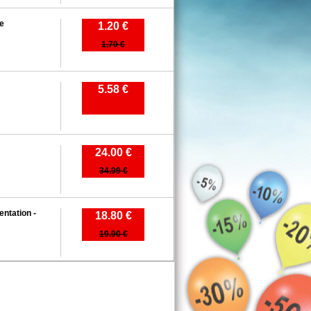
ue
1.20 €
1.70 €
5.58 €
24.00 €
34.99 €
entation -
18.80 €
19.90 €