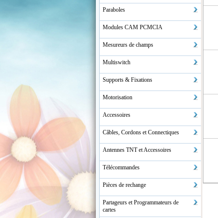
Paraboles
Modules CAM PCMCIA
Mesureurs de champs
Multiswitch
Supports & Fixations
Motorisation
Accessoires
Câbles, Cordons et Connectiques
Antennes TNT et Accessoires
Télécommandes
Pièces de rechange
Partageurs et Programmateurs de
cartes