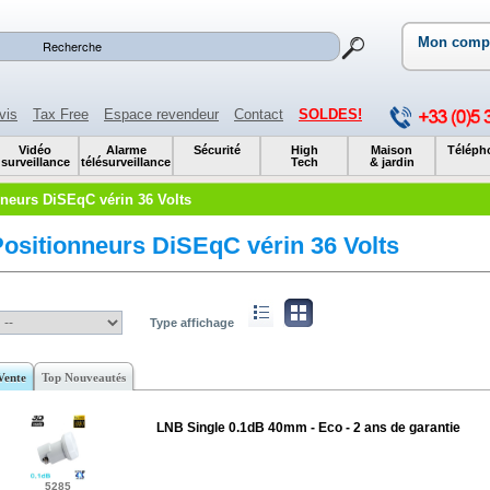
Mon comp
vis
Tax Free
Espace revendeur
Contact
SOLDES!
Vidéo
Alarme
Sécurité
High
Maison
Téléph
surveillance
télésurveillance
Tech
& jardin
neurs DiSEqC vérin 36 Volts
ositionneurs DiSEqC vérin 36 Volts
Type affichage
Vente
Top Nouveautés
LNB Single 0.1dB 40mm - Eco - 2 ans de garantie
5285