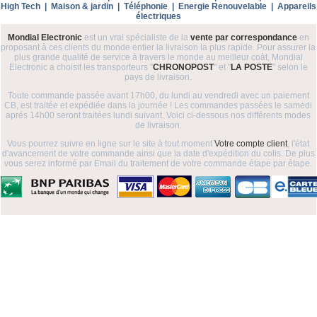
High Tech
|
Maison & jardin
|
Téléphonie
|
Energie Renouvelable
|
Appareils
électriques
Mondial Electronic
est un vrai spécialiste de la
vente par correspondance
en
proposant à ces clients du monde entier la livraison la plus rapide. Pour assurer la
plus grande qualité de service à travers le monde au meilleur coàt, Mondial
Electronic a choisit les transporteurs "
CHRONOPOST
" et "
LA POSTE
" selon le
pays de livraison.
Toute commande passée avant 17h00, du lundi au vendredi avec un paiement
CB, est traitée et expédiée dans la journée ! Les commandes passées le samedi
aprés 14h00 seront traitées lundi suivant. Voici ci-dessous nos différents modes
de livraison.
Vous pourrez suivre en ligne sur le site à tout moment
Votre compte client
, l'état
d'avancement de votre commande ainsi que la date d'expédition du colis. De plus
vous serez informé par Email du traitement de votre commande étape par étape.