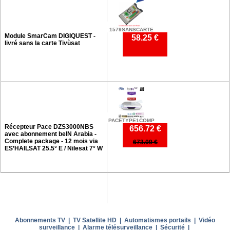
1579SANSCARTE
Module SmarCam DIGIQUEST -
58.25 €
livré sans la carte Tivùsat
PACETYPE1COMP
Récepteur Pace DZS3000NBS
656.72 €
avec abonnement beIN Arabia -
Complete package - 12 mois via
673.09 €
ES’HAILSAT 25.5° E / Nilesat 7° W
Abonnements TV
|
TV Satellite HD
|
Automatismes portails
|
Vidéo
surveillance
|
Alarme télésurveillance
|
Sécurité
|