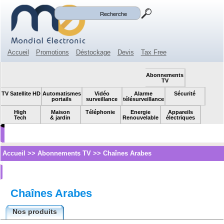
Mon panier
Mon compte
(0)
Accueil
Promotions
Déstockage
Devis
Tax Free
Espace revendeur
Contact
SOLDES!
Abonnements
TV
TV Satellite HD
Automatismes
Vidéo
Alarme
Sécurité
portails
surveillance
télésurveillance
High
Maison
Téléphonie
Energie
Appareils
Tech
& jardin
Renouvelable
électriques
Accueil
>>
Abonnements TV
>>
Chaînes Arabes
Chaînes Arabes
Nos produits