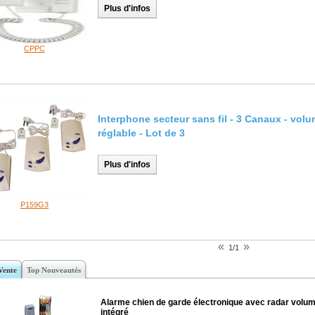
Plus d'infos
CPPC
Interphone secteur sans fil - 3 Canaux - vol
réglable - Lot de 3
Plus d'infos
P159G3
«
»
1/1
Vente
Top Nouveautés
Alarme chien de garde électronique avec radar volum
intégré