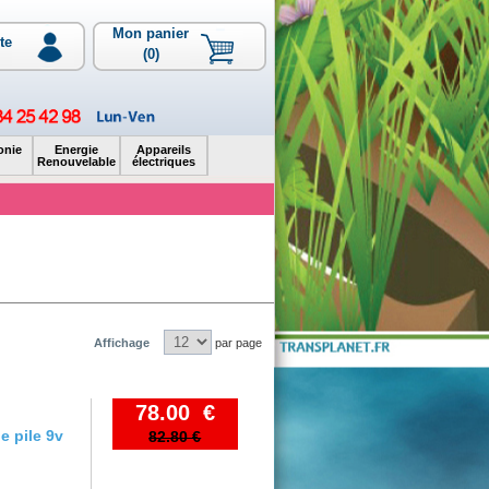
Mon panier
te
(0)
onie
Energie
Appareils
Renouvelable
électriques
Affichage
par page
78.00 €
e pile 9v
82.80 €