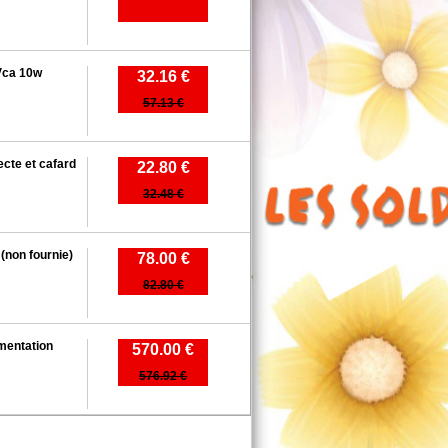
Vca 10w
32.16 €
57.13 €
ecte et cafard
22.80 €
32.48 €
 (non fournie)
78.00 €
82.80 €
imentation
570.00 €
576.92 €