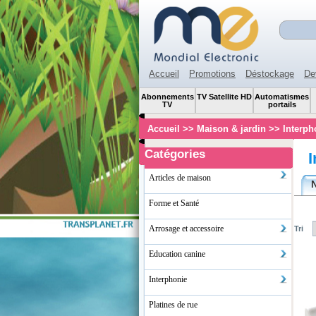
Accueil
Promotions
Déstockage
De
Abonnements
TV Satellite HD
Automatismes
TV
portails
Accueil
>>
Maison & jardin
>>
Interp
Catégories
Articles de maison
Forme et Santé
Arrosage et accessoire
Tri
Education canine
Interphonie
Platines de rue