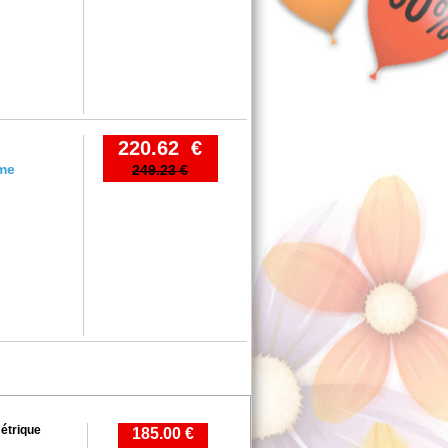
220.62 €
ume
249.23 €
étrique
185.00 €