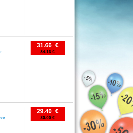
31.66 €
r
34.16 €
29.40 €
dee
30.00 €