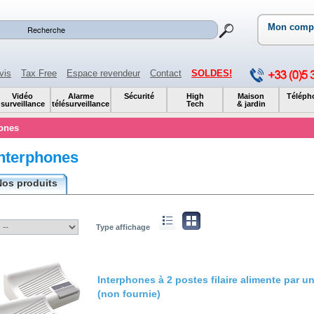
Mon comp
vis
Tax Free
Espace revendeur
Contact
SOLDES!
Vidéo
Alarme
Sécurité
High
Maison
Téléph
surveillance
télésurveillance
Tech
& jardin
hones
Interphones
Nos produits
Type affichage
Interphones à 2 postes filaire alimente par un
(non fournie)