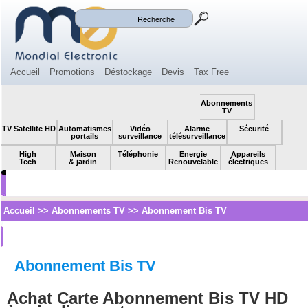
Mon panier
Mon compte
(0)
Accueil
Promotions
Déstockage
Devis
Tax Free
Espace revendeur
Contact
SOLDES!
Abonnements
TV
TV Satellite HD
Automatismes
Vidéo
Alarme
Sécurité
portails
surveillance
télésurveillance
High
Maison
Téléphonie
Energie
Appareils
Tech
& jardin
Renouvelable
électriques
Accueil
>>
Abonnements TV
>>
Abonnement Bis TV
Abonnement Bis TV
Achat Carte Abonnement Bis TV HD