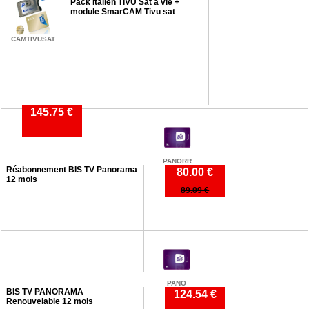
Pack Italien TIVU Sat à vie +
module SmarCAM Tivu sat
CAMTIVUSAT
145.75 €
PANORR
Réabonnement BIS TV Panorama
80.00 €
12 mois
89.09 €
PANO
BIS TV PANORAMA
124.54 €
Renouvelable 12 mois