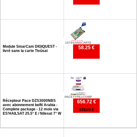
1579SANSCARTE
Module SmarCam DIGIQUEST -
58.25 €
livré sans la carte Tivùsat
PACETYPE1COMP
Récepteur Pace DZS3000NBS
656.72 €
avec abonnement beIN Arabia -
Complete package - 12 mois via
673.09 €
ES’HAILSAT 25.5° E / Nilesat 7° W