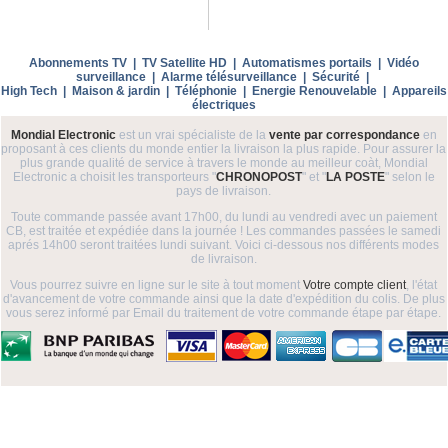
Abonnements TV
|
TV Satellite HD
|
Automatismes portails
|
Vidéo
surveillance
|
Alarme télésurveillance
|
Sécurité
|
High Tech
|
Maison & jardin
|
Téléphonie
|
Energie Renouvelable
|
Appareils
électriques
Mondial Electronic
est un vrai spécialiste de la
vente par correspondance
en
proposant à ces clients du monde entier la livraison la plus rapide. Pour assurer la
plus grande qualité de service à travers le monde au meilleur coàt, Mondial
Electronic a choisit les transporteurs "
CHRONOPOST
" et "
LA POSTE
" selon le
pays de livraison.
Toute commande passée avant 17h00, du lundi au vendredi avec un paiement
CB, est traitée et expédiée dans la journée ! Les commandes passées le samedi
aprés 14h00 seront traitées lundi suivant. Voici ci-dessous nos différents modes
de livraison.
Vous pourrez suivre en ligne sur le site à tout moment
Votre compte client
, l'état
d'avancement de votre commande ainsi que la date d'expédition du colis. De plus
vous serez informé par Email du traitement de votre commande étape par étape.