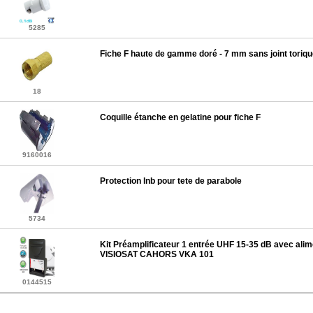
5285
Fiche F haute de gamme doré - 7 mm sans joint toriq
18
Coquille étanche en gelatine pour fiche F
9160016
Protection lnb pour tete de parabole
5734
Kit Préamplificateur 1 entrée UHF 15-35 dB avec alim
VISIOSAT CAHORS VKA 101
0144515