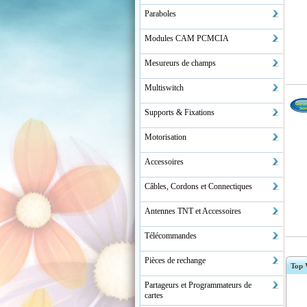
Paraboles
Modules CAM PCMCIA
Mesureurs de champs
Multiswitch
Supports & Fixations
Motorisation
Accessoires
Câbles, Cordons et Connectiques
Antennes TNT et Accessoires
Télécommandes
Pièces de rechange
Top 
Partageurs et Programmateurs de
cartes