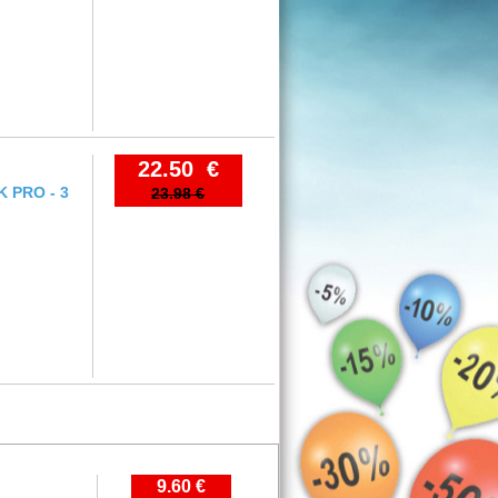
22.50 €
K PRO - 3
23.98 €
9.60 €