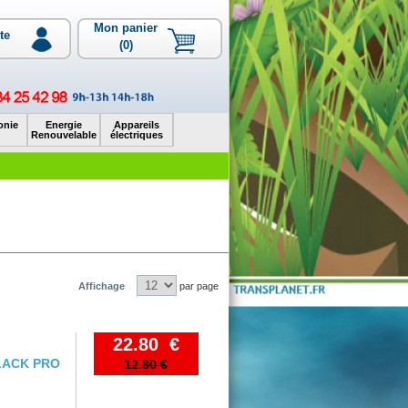
Mon panier
te
(0)
onie
Energie
Appareils
Renouvelable
électriques
Affichage
par page
22.80 €
BLACK PRO
12.80 €