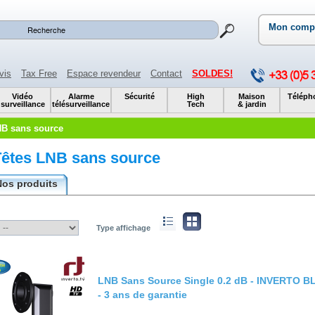
Mon comp
vis
Tax Free
Espace revendeur
Contact
SOLDES!
Vidéo
Alarme
Sécurité
High
Maison
Téléph
surveillance
télésurveillance
Tech
& jardin
NB sans source
Têtes LNB sans source
Nos produits
Type affichage
LNB Sans Source Single 0.2 dB - INVERTO 
- 3 ans de garantie