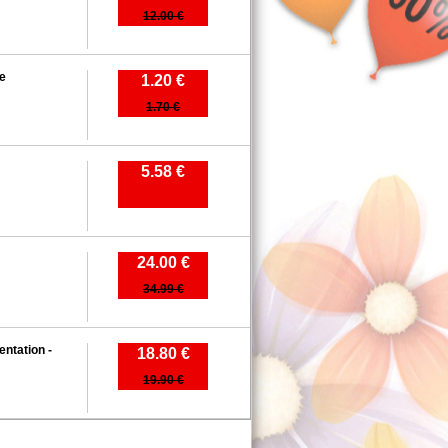
12.00 €
ue
1.20 €
1.70 €
5.58 €
24.00 €
34.99 €
entation -
18.80 €
19.90 €