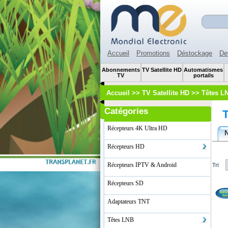
Accueil
Promotions
Déstockage
De
Abonnements
TV Satellite HD
Automatismes
TV
portails
Accueil
>>
TV Satellite HD
>>
Têtes L
Catégories
Récepteurs 4K Ultra HD
Récepteurs HD
Récepteurs IPTV & Android
Tri
Récepteurs SD
Adaptateurs TNT
Têtes LNB