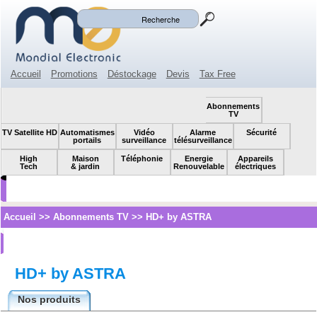
Mon panier
Mon compte
(0)
Accueil
Promotions
Déstockage
Devis
Tax Free
Espace revendeur
Contact
SOLDES!
Abonnements
TV
TV Satellite HD
Automatismes
Vidéo
Alarme
Sécurité
portails
surveillance
télésurveillance
High
Maison
Téléphonie
Energie
Appareils
Tech
& jardin
Renouvelable
électriques
Accueil
>>
Abonnements TV
>>
HD+ by ASTRA
HD+ by ASTRA
Nos produits