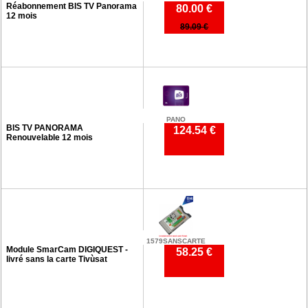
Réabonnement BIS TV Panorama
80.00 €
12 mois
89.09 €
PANO
BIS TV PANORAMA
124.54 €
Renouvelable 12 mois
1579SANSCARTE
Module SmarCam DIGIQUEST -
58.25 €
livré sans la carte Tivùsat