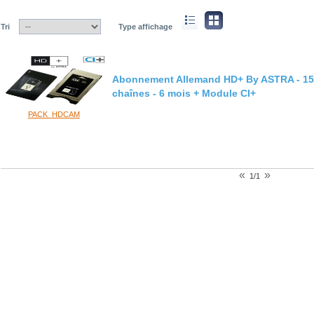
Tri
Type affichage
Abonnement Allemand HD+ By ASTRA - 1
chaînes - 6 mois + Module CI+
PACK_HDCAM
«
»
1/1