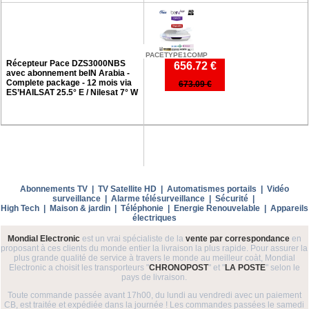
PACETYPE1COMP
Récepteur Pace DZS3000NBS
656.72 €
avec abonnement beIN Arabia -
Complete package - 12 mois via
673.09 €
ES’HAILSAT 25.5° E / Nilesat 7° W
Abonnements TV
|
TV Satellite HD
|
Automatismes portails
|
Vidéo
surveillance
|
Alarme télésurveillance
|
Sécurité
|
High Tech
|
Maison & jardin
|
Téléphonie
|
Energie Renouvelable
|
Appareils
électriques
Mondial Electronic
est un vrai spécialiste de la
vente par correspondance
en
proposant à ces clients du monde entier la livraison la plus rapide. Pour assurer la
plus grande qualité de service à travers le monde au meilleur coàt, Mondial
Electronic a choisit les transporteurs "
CHRONOPOST
" et "
LA POSTE
" selon le
pays de livraison.
Toute commande passée avant 17h00, du lundi au vendredi avec un paiement
CB, est traitée et expédiée dans la journée ! Les commandes passées le samedi