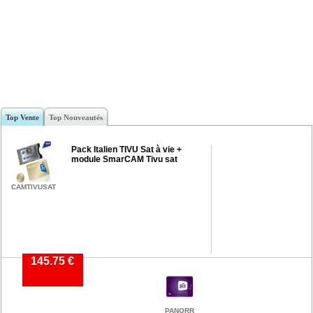
Top Vente
Top Nouveautés
Pack Italien TIVU Sat à vie +
module SmarCAM Tivu sat
CAMTIVUSAT
145.75 €
PANORR