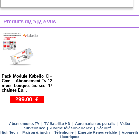
Produits dï¿½jï¿½ vus
Pack Module Kabelio CI+
Cam + Abonnement Tv 12
mois bouquet Suisse 47
chaînes Eu...
299.00 €
Abonnements TV
|
TV Satellite HD
|
Automatismes portails
|
Vidéo
surveillance
|
Alarme télésurveillance
|
Sécurité
|
High Tech
|
Maison & jardin
|
Téléphonie
|
Energie Renouvelable
|
Appareils
électriques