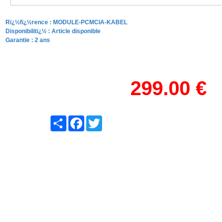
Rï¿½fï¿½rence :
MODULE-PCMCIA-KABEL
Disponibilitï¿½ :
Article disponible
Garantie : 2 ans
299.00 €
Share
Facebook
Twitter