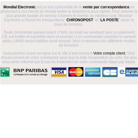
Mondial Electronic
est un vrai spécialiste de la
vente par correspondance
en
proposant à ces clients du monde entier la livraison la plus rapide. Pour assurer la
plus grande qualité de service à travers le monde au meilleur coàt, Mondial
Electronic a choisit les transporteurs "
CHRONOPOST
" et "
LA POSTE
" selon le
pays de livraison.
Toute commande passée avant 17h00, du lundi au vendredi avec un paiement
CB, est traitée et expédiée dans la journée ! Les commandes passées le samedi
aprés 14h00 seront traitées lundi suivant. Voici ci-dessous nos différents modes
de livraison.
Vous pourrez suivre en ligne sur le site à tout moment
Votre compte client
, l'état
d'avancement de votre commande ainsi que la date d'expédition du colis. De plus
vous serez informé par Email du traitement de votre commande étape par étape.