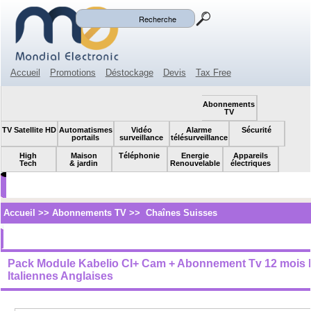
Mon panier
Mon compte
(0)
Accueil
Promotions
Déstockage
Devis
Tax Free
Espace revendeur
Contact
SOLDES!
Abonnements
TV
TV Satellite HD
Automatismes
Vidéo
Alarme
Sécurité
portails
surveillance
télésurveillance
High
Maison
Téléphonie
Energie
Appareils
Tech
& jardin
Renouvelable
électriques
Accueil
>>
Abonnements TV
>>
Chaînes Suisses
Pack Module Kabelio CI+ Cam + Abonnement Tv 12 mois 
Italiennes Anglaises