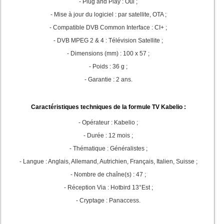
- Plug and Play : Oui ;
- Mise à jour du logiciel : par satellite, OTA ;
- Compatible DVB Common Interface : CI+ ;
- DVB MPEG 2 & 4 : Télévision Satellite ;
- Dimensions (mm) : 100 x 57 ;
- Poids : 36 g ;
- Garantie : 2 ans.
Caractéristiques techniques de la formule TV Kabelio :
- Opérateur : Kabelio ;
- Durée : 12 mois ;
- Thématique : Généralistes ;
- Langue : Anglais, Allemand, Autrichien, Français, Italien, Suisse ;
- Nombre de chaîne(s) : 47 ;
- Réception Via : Hotbird 13°Est ;
- Cryptage : Panaccess.