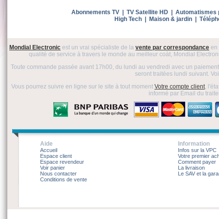
Abonnements TV
|
TV Satellite HD
|
Automatismes p
High Tech
|
Maison & jardin
|
Téléph
Mondial Electronic
est un vrai spécialiste de la
vente par correspondance
en 
qualité de service à travers le monde au meilleur coàt, Mondial Electronic
Toute commande passée avant 17h00, du lundi au vendredi avec un paiement 
seront traitées lundi suivant. V
Vous pourrez suivre en ligne sur le site à tout moment
Votre compte client
, l'é
informé par Email du trai
Aide
Information
Accueil
Infos sur la VPC
Espace client
Votre premier ac
Espace revendeur
Comment payer
Voir panier
La livraison
Nous contacter
Le SAV et la gara
Conditions de vente