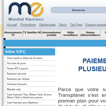
Accueil
Promotions
Déstockage
Devis
Tax Free
Espace revend
Abonnements
TV Satellite HD
Automatismes
Vidéo
Alarme
S
TV
portails
surveillance
télésurveillance
Accueil >>Le Crédit gratuit transplanet
Infos V.P.C
Votre mode et délais de livraison
Vos frais de ports
Ventes HT (export)
Paiement sécurisé
Paiement par chèque
Virement bancaire
Parce que votre sa
Mandat cash
Transplanet s’est e
Carte bancaire Visa, Master Card, Aurore,
Diners Club et Américan express
premier plan pour v
Carte bancaire par téléphone