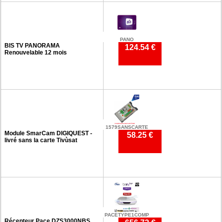
PANO
BIS TV PANORAMA
124.54 €
Renouvelable 12 mois
1579SANSCARTE
Module SmarCam DIGIQUEST -
58.25 €
livré sans la carte Tivùsat
PACETYPE1COMP
Récepteur Pace DZS3000NBS