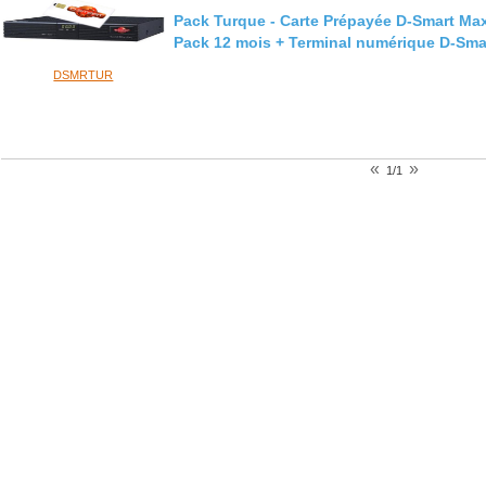
Pack Turque - Carte Prépayée D-Smart Max
Pack 12 mois + Terminal numérique D-Sma
DSMRTUR
«
»
1/1