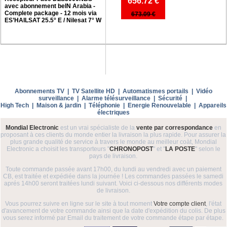
656.72 €
avec abonnement beIN Arabia -
Complete package - 12 mois via
673.09 €
ES’HAILSAT 25.5° E / Nilesat 7° W
Abonnements TV
|
TV Satellite HD
|
Automatismes portails
|
Vidéo
surveillance
|
Alarme télésurveillance
|
Sécurité
|
High Tech
|
Maison & jardin
|
Téléphonie
|
Energie Renouvelable
|
Appareils
électriques
Mondial Electronic
est un vrai spécialiste de la
vente par correspondance
en
proposant à ces clients du monde entier la livraison la plus rapide. Pour assurer la
plus grande qualité de service à travers le monde au meilleur coàt, Mondial
Electronic a choisit les transporteurs "
CHRONOPOST
" et "
LA POSTE
" selon le
pays de livraison.
Toute commande passée avant 17h00, du lundi au vendredi avec un paiement
CB, est traitée et expédiée dans la journée ! Les commandes passées le samedi
aprés 14h00 seront traitées lundi suivant. Voici ci-dessous nos différents modes
de livraison.
Vous pourrez suivre en ligne sur le site à tout moment
Votre compte client
, l'état
d'avancement de votre commande ainsi que la date d'expédition du colis. De plus
vous serez informé par Email du traitement de votre commande étape par étape.