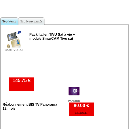
Top Vente
Top Nouveautés
Pack Italien TIVU Sat à vie +
module SmarCAM Tivu sat
CAMTIVUSAT
145.75 €
PANORR
Réabonnement BIS TV Panorama
80.00 €
12 mois
89.09 €