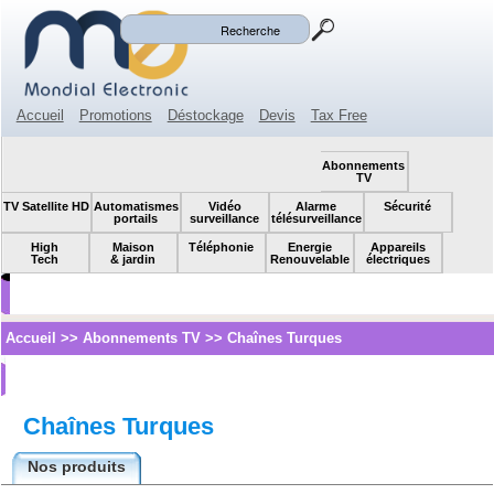
Mon panier
Mon compte
(0)
Accueil
Promotions
Déstockage
Devis
Tax Free
Espace revendeur
Contact
SOLDES!
Abonnements
TV
TV Satellite HD
Automatismes
Vidéo
Alarme
Sécurité
portails
surveillance
télésurveillance
High
Maison
Téléphonie
Energie
Appareils
Tech
& jardin
Renouvelable
électriques
Accueil
>>
Abonnements TV
>>
Chaînes Turques
Chaînes Turques
Nos produits