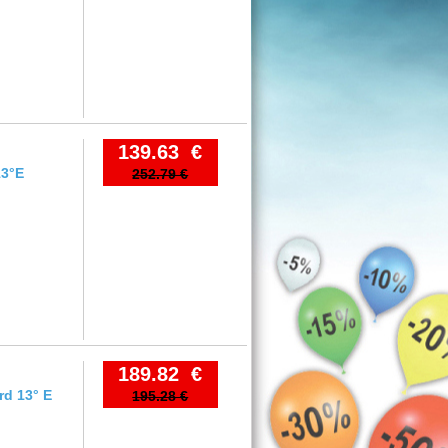
139.63 €
13°E
252.79 €
189.82 €
rd 13° E
195.28 €