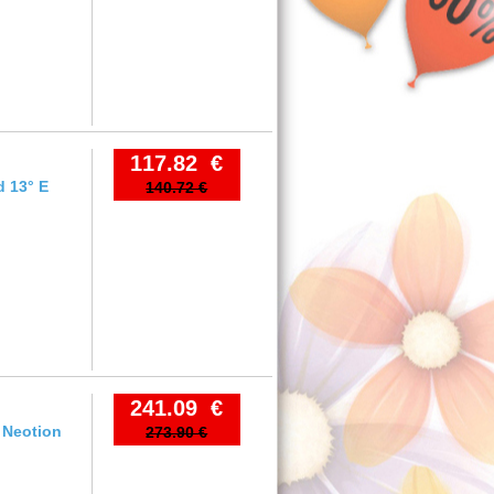
117.82 €
d 13° E
140.72 €
241.09 €
 Neotion
273.90 €