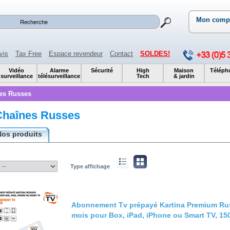
Mon comp
vis
Tax Free
Espace revendeur
Contact
SOLDES!
Vidéo
Alarme
Sécurité
High
Maison
Téléph
surveillance
télésurveillance
Tech
& jardin
es Russes
Chaînes Russes
Nos produits
Type affichage
Abonnement Tv prépayé Kartina Premium Ru
mois pour Box, iPad, iPhone ou Smart TV, 15