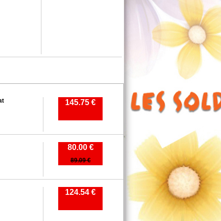
at
145.75 €
80.00 €
89.09 €
124.54 €