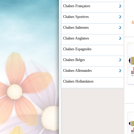
Chaînes Françaises
Chaînes Sportives
A
Chaînes Italiennes
Chaînes Anglaises
Chaînes Espagnoles
Chaînes Belges
Chaînes Allemandes
Chaînes Hollandaises