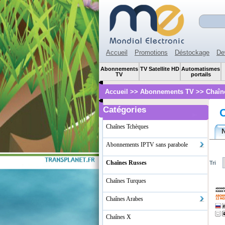
Accueil
Promotions
Déstockage
De
Abonnements
TV Satellite HD
Automatismes
TV
portails
Accueil
>>
Abonnements TV
>>
Chaîn
Catégories
Chaînes Tchèques
Abonnements IPTV sans parabole
Chaînes Russes
Tri
Chaînes Turques
Chaînes Arabes
Chaînes X