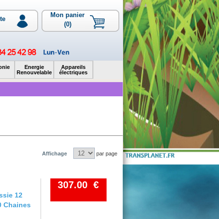
Mon panier
te
(0)
onie
Energie
Appareils
Renouvelable
électriques
Affichage
par page
307.00 €
ssie 12
0 Chaines