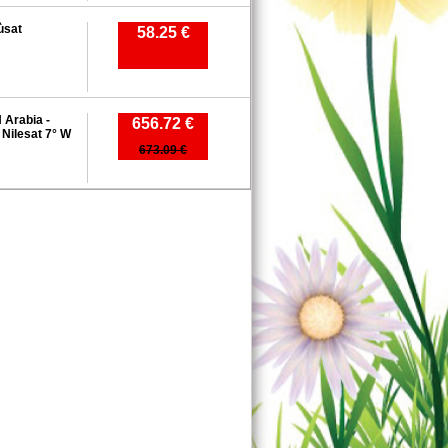
ùsat
58.25 €
Arabia -
656.72 €
 Nilesat 7° W
673.09 €