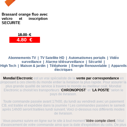
Brassard orange fluo avec
velcro et inscription
SECURITE
18.00 €
4.80 €
Abonnements TV
|
TV Satellite HD
|
Automatismes portails
|
Vidéo
surveillance
|
Alarme télésurveillance
|
Sécurité
|
High Tech
|
Maison & jardin
|
Téléphonie
|
Energie Renouvelable
|
Appareils
électriques
Mondial Electronic
est un vrai spécialiste de la
vente par correspondance
en
proposant à ces clients du monde entier la livraison la plus rapide. Pour assurer la
plus grande qualité de service à travers le monde au meilleur coàt, Mondial
Electronic a choisit les transporteurs "
CHRONOPOST
" et "
LA POSTE
" selon le
pays de livraison.
Toute commande passée avant 17h00, du lundi au vendredi avec un paiement
CB, est traitée et expédiée dans la journée ! Les commandes passées le samedi
aprés 14h00 seront traitées lundi suivant. Voici ci-dessous nos différents modes
de livraison.
Vous pourrez suivre en ligne sur le site à tout moment
Votre compte client
, l'état
d'avancement de votre commande ainsi que la date d'expédition du colis. De plus