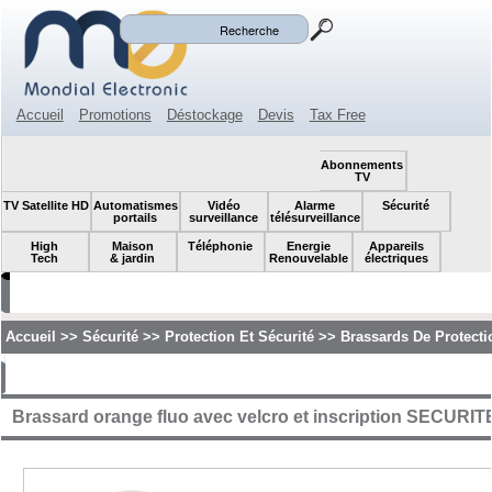
Mon panier
Mon compte
(0)
Accueil
Promotions
Déstockage
Devis
Tax Free
Espace revendeur
Contact
SOLDES!
Abonnements
TV
TV Satellite HD
Automatismes
Vidéo
Alarme
Sécurité
portails
surveillance
télésurveillance
High
Maison
Téléphonie
Energie
Appareils
Tech
& jardin
Renouvelable
électriques
Accueil
>>
Sécurité
>>
Protection Et Sécurité
>>
Brassards De Protecti
Brassard orange fluo avec velcro et inscription SECURIT