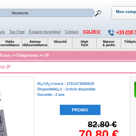
Mon comp
vis
Tax Free
Espace revendeur
Contact
SOLDES!
Vidéo
Alarme
Sécurité
High
Maison
Téléph
surveillance
télésurveillance
Tech
& jardin
Fixes
>>
Téléphones
>>
IP
ne IP
Rï¿½fï¿½rence :
3701473600939
Disponibilitï¿½ :
Article disponible
Garantie : 2 ans
PROMO
82.80 €
70.80 €