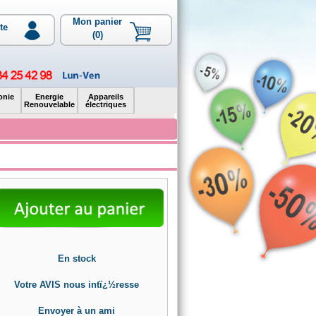
Mon panier
te
(0)
onie
Energie
Appareils
Renouvelable
électriques
En stock
Votre AVIS nous intï¿½resse
Envoyer à un ami