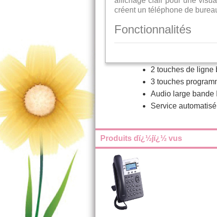
affichage clair pour une visua
créent un téléphone de bureau 
Fonctionnalités
2 touches de ligne 
3 touches program
Audio large bande 
Service automatisé 
Produits dï¿½jï¿½ vus