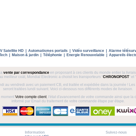
V Satellite HD
|
Automatismes portails
|
Vidéo surveillance
|
Alarme télésurv
Tech
|
Maison & jardin
|
Téléphonie
|
Energie Renouvelable
|
Appareils élect
 la
vente par correspondance
en proposant à ces clients du monde entier la livrais
u meilleur coàt, Mondial Electronic a choisit les transporteurs "
CHRONOPOST
" et 
i au vendredi avec un paiement CB, est traitée et expédiée dans la journée ! 
seront traitées lundi suivant. Voici ci-dessous nos différents modes de livraison.
out moment
Votre compte client
, l'état d'avancement de votre commande ainsi que la d
informé par Email du traitement de votre commande étape par étape.
Information
Suivez-nous