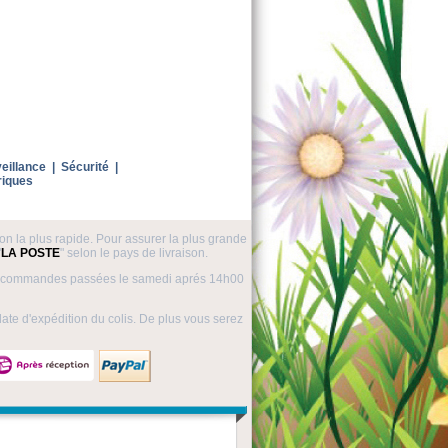
eillance
|
Sécurité
|
riques
on la plus rapide. Pour assurer la plus grande
"
LA POSTE
" selon le pays de livraison.
Les commandes passées le samedi aprés 14h00
ate d'expédition du colis. De plus vous serez