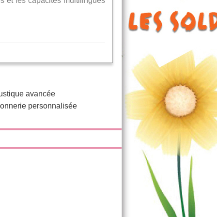
 et les capacités multilingues
oustique avancée
 sonnerie personnalisée