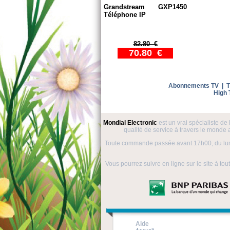
Grandstream GXP1450
Téléphone IP
82.80 €
70.80 €
Abonnements TV
|
T
High 
Mondial Electronic
est un vrai spécialiste de
qualité de service à travers le monde a
Toute commande passée avant 17h00, du lund
Vous pourrez suivre en ligne sur le site à t
Aide