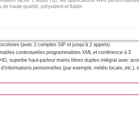
lisation facile.
L'audio HD, les applications Web personnalisées
de haute qualité, polyvalent et fiable.
bicolores (avec 2 comptes SIP et jusqu'à 2 appels)
mables contextuelles programmables XML et conférence à 3
HD, superbe haut-parleur mains libres duplex intégral avec ac
d'informations personnelles (par exemple, météo locale, etc.),