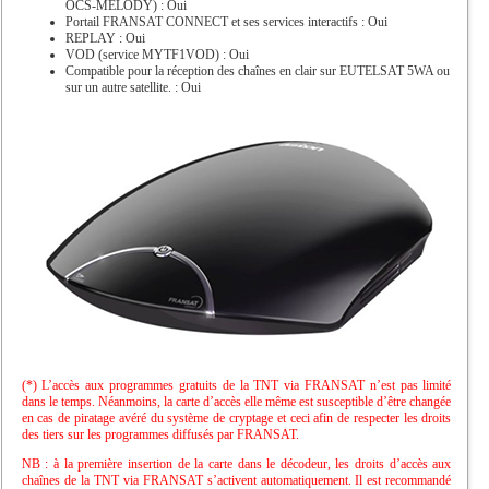
OCS-MELODY) : Oui
Portail FRANSAT CONNECT et ses services interactifs : Oui
REPLAY : Oui
VOD (service MYTF1VOD) : Oui
Compatible pour la réception des chaînes en clair sur EUTELSAT 5WA ou
sur un autre satellite. : Oui
(*) L’accès aux programmes gratuits de la TNT via FRANSAT n’est pas limité
dans le temps. Néanmoins, la carte d’accès elle même est susceptible d’être changée
en cas de piratage avéré du système de cryptage et ceci afin de respecter les droits
des tiers sur les programmes diffusés par FRANSAT.
NB : à la première insertion de la carte dans le décodeur, les droits d’accès aux
chaînes de la TNT via FRANSAT s’activent automatiquement. Il est recommandé