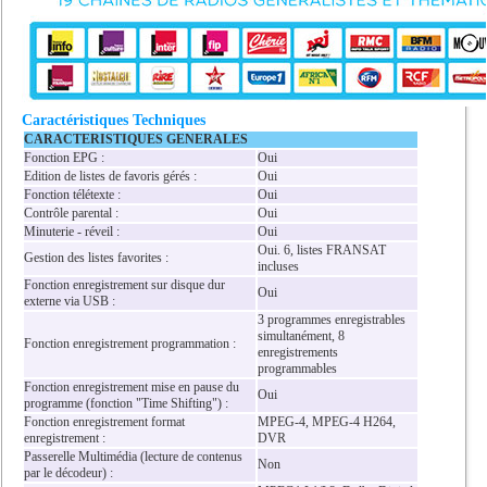
Caractéristiques Techniques
CARACTERISTIQUES GENERALES
Fonction EPG :
Oui
Edition de listes de favoris gérés :
Oui
Fonction télétexte :
Oui
Contrôle parental :
Oui
Minuterie - réveil :
Oui
Oui. 6, listes FRANSAT
Gestion des listes favorites :
incluses
Fonction enregistrement sur disque dur
Oui
externe via USB :
3 programmes enregistrables
simultanément, 8
Fonction enregistrement programmation :
enregistrements
programmables
Fonction enregistrement mise en pause du
Oui
programme (fonction "Time Shifting") :
Fonction enregistrement format
MPEG-4, MPEG-4 H264,
enregistrement :
DVR
Passerelle Multimédia (lecture de contenus
Non
par le décodeur) :