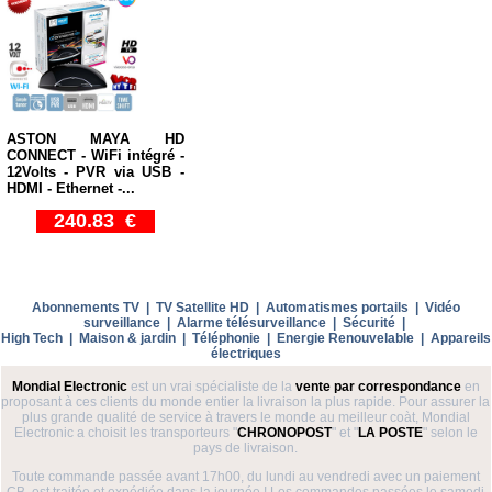
ASTON MAYA HD
CONNECT - WiFi intégré -
12Volts - PVR via USB -
HDMI - Ethernet -...
240.83 €
Abonnements TV
|
TV Satellite HD
|
Automatismes portails
|
Vidéo
surveillance
|
Alarme télésurveillance
|
Sécurité
|
High Tech
|
Maison & jardin
|
Téléphonie
|
Energie Renouvelable
|
Appareils
électriques
Mondial Electronic
est un vrai spécialiste de la
vente par correspondance
en
proposant à ces clients du monde entier la livraison la plus rapide. Pour assurer la
plus grande qualité de service à travers le monde au meilleur coàt, Mondial
Electronic a choisit les transporteurs "
CHRONOPOST
" et "
LA POSTE
" selon le
pays de livraison.
Toute commande passée avant 17h00, du lundi au vendredi avec un paiement