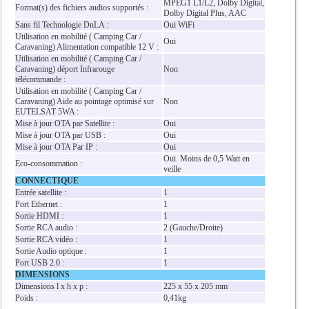
MPEG1 L1/L2, Dolby Digital,
Format(s) des fichiers audios supportés :
Dolby Digital Plus, AAC
Sans fil Technologie DnLA :
Oui WiFi
Utilisation en mobilité ( Camping Car /
Oui
Caravaning) Alimentation compatible 12 V :
Utilisation en mobilité ( Camping Car /
Caravaning) déport Infrarouge
Non
télécommande :
Utilisation en mobilité ( Camping Car /
Caravaning) Aide au pointage optimisé sur
Non
EUTELSAT 5WA :
Mise à jour OTA par Satellite :
Oui
Mise à jour OTA par USB :
Oui
Mise à jour OTA Par IP :
Oui
Oui. Moins de 0,5 Watt en
Eco-consommation :
veille
CONNECTIQUE
Entrée satellite :
1
Port Ethernet :
1
Sortie HDMI :
1
Sortie RCA audio :
2 (Gauche/Droite)
Sortie RCA vidéo :
1
Sortie Audio optique :
1
Port USB 2.0 :
1
DIMENSIONS
Dimensions l x h x p :
225 x 55 x 205 mm
Poids :
0,41kg