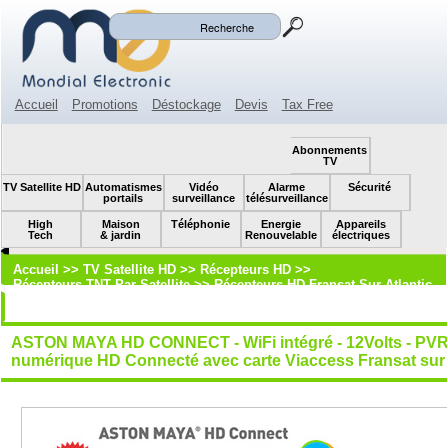
Mon panier
Mon compte
(0)
Accueil
Promotions
Déstockage
Devis
Tax Free
Espace revendeur
Contact
SOLDES!
Abonnements
TV
TV Satellite HD
Automatismes
Vidéo
Alarme
Sécurité
portails
surveillance
télésurveillance
High
Maison
Téléphonie
Energie
Appareils
Tech
& jardin
Renouvelable
électriques
Accueil
>>
TV Satellite HD
>>
Récepteurs HD
>>
Récepteurs TNT Par Satellite
>>
Récepteurs HD Fransat Sur Atlantic
Bird 3
ASTON MAYA HD CONNECT - WiFi intégré - 12Volts - PVR via
numérique HD Connecté avec carte Viaccess Fransat sur A