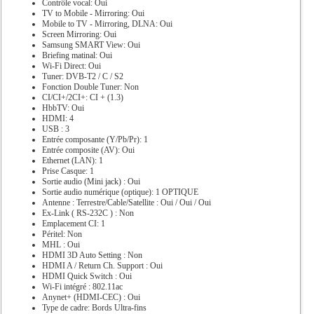
Contrôle vocal: Oui
TV to Mobile - Mirroring: Oui
Mobile to TV - Mirroring, DLNA: Oui
Screen Mirroring: Oui
Samsung SMART View: Oui
Briefing matinal: Oui
Wi-Fi Direct: Oui
Tuner: DVB-T2 / C / S2
Fonction Double Tuner: Non
CI/CI+/2CI+: CI + (1.3)
HbbTV: Oui
HDMI: 4
USB : 3
Entrée composante (Y/Pb/Pr): 1
Entrée composite (AV): Oui
Ethernet (LAN): 1
Prise Casque: 1
Sortie audio (Mini jack) : Oui
Sortie audio numérique (optique): 1 OPTIQUE
Antenne : Terrestre/Cable/Satellite : Oui / Oui / Oui
Ex-Link ( RS-232C ) : Non
Emplacement CI: 1
Péritel: Non
MHL : Oui
HDMI 3D Auto Setting : Non
HDMI A / Return Ch. Support : Oui
HDMI Quick Switch : Oui
Wi-Fi intégré : 802.11ac
Anynet+ (HDMI-CEC) : Oui
Type de cadre: Bords Ultra-fins