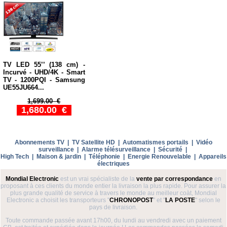
TV LED 55’’ (138 cm) -
Incurvé - UHD/4K - Smart
TV - 1200PQI - Samsung
UE55JU664...
1,699.00 €
1,680.00 €
Abonnements TV
|
TV Satellite HD
|
Automatismes portails
|
Vidéo
surveillance
|
Alarme télésurveillance
|
Sécurité
|
High Tech
|
Maison & jardin
|
Téléphonie
|
Energie Renouvelable
|
Appareils
électriques
Mondial Electronic
est un vrai spécialiste de la
vente par correspondance
en
proposant à ces clients du monde entier la livraison la plus rapide. Pour assurer la
plus grande qualité de service à travers le monde au meilleur coàt, Mondial
Electronic a choisit les transporteurs "
CHRONOPOST
" et "
LA POSTE
" selon le
pays de livraison.
Toute commande passée avant 17h00, du lundi au vendredi avec un paiement