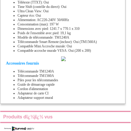
Télétexte (TTXT): Oui
Time Shift (contrôle du direct): Oui
Ultra Clean View: Oui
Capteur éco: Oui
Alimentation: AC220-240V 50/60Hz
Consommation (max): 197 W
Dimensions avec pied: 1241.7 x 770.1 x 310
Poids de l'ensemble avec pied: 19,1 kg
Modèle de télécommande: TM1240A
Télécommande Smart Remote (incluse): Oui (TM1560A)
Compatible Mini Accroche murale: Oui
Compatible accroche murale VESA: Oui (200 x 200)
Accessoires fournis
Télécommande TM1240A
Télécommande TM1560A
Piles pour les télécommandes
Guide de démarrage rapide
Cordon d'alimentation
Adaptateur de carte CI
Adaptateur support mural
Produits dï¿½jï¿½ vus