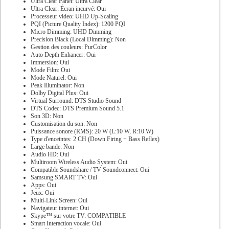
Ultra Clear Panel: Ultra Clear
Ultra Clear: Écran incurvé: Oui
Processeur video: UHD Up-Scaling
PQI (Picture Quality Index): 1200 PQI
Micro Dimming: UHD Dimming
Precision Black (Local Dimming): Non
Gestion des couleurs: PurColor
Auto Depth Enhancer: Oui
Immersion: Oui
Mode Film: Oui
Mode Naturel: Oui
Peak Illuminator: Non
Dolby Digital Plus: Oui
Virtual Surround: DTS Studio Sound
DTS Codec: DTS Premium Sound 5.1
Son 3D: Non
Customisation du son: Non
Puissance sonore (RMS): 20 W (L:10 W, R:10 W)
Type d'enceintes: 2 CH (Down Firing + Bass Reflex)
Large bande: Non
Audio HD: Oui
Multiroom Wireless Audio System: Oui
Compatible Soundshare / TV Soundconnect: Oui
Samsung SMART TV: Oui
Apps: Oui
Jeux: Oui
Multi-Link Screen: Oui
Navigateur internet: Oui
Skype™ sur votre TV: COMPATIBLE
Smart Interaction vocale: Oui