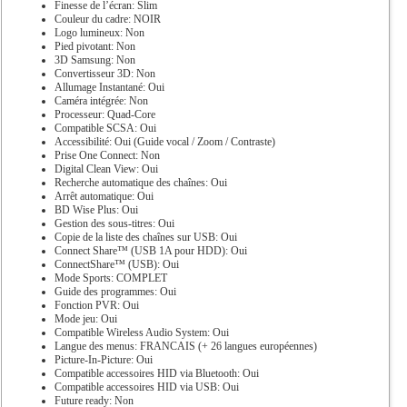
Finesse de l’écran: Slim
Couleur du cadre: NOIR
Logo lumineux: Non
Pied pivotant: Non
3D Samsung: Non
Convertisseur 3D: Non
Allumage Instantané: Oui
Caméra intégrée: Non
Processeur: Quad-Core
Compatible SCSA: Oui
Accessibilité: Oui (Guide vocal / Zoom / Contraste)
Prise One Connect: Non
Digital Clean View: Oui
Recherche automatique des chaînes: Oui
Arrêt automatique: Oui
BD Wise Plus: Oui
Gestion des sous-titres: Oui
Copie de la liste des chaînes sur USB: Oui
Connect Share™ (USB 1A pour HDD): Oui
ConnectShare™ (USB): Oui
Mode Sports: COMPLET
Guide des programmes: Oui
Fonction PVR: Oui
Mode jeu: Oui
Compatible Wireless Audio System: Oui
Langue des menus: FRANCAIS (+ 26 langues européennes)
Picture-In-Picture: Oui
Compatible accessoires HID via Bluetooth: Oui
Compatible accessoires HID via USB: Oui
Future ready: Non