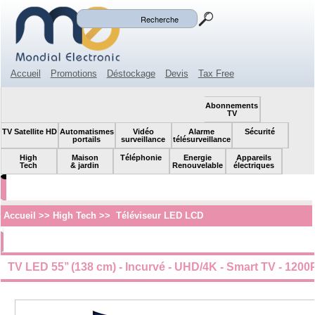
Mon panier
Mon compte
(0)
Accueil
Promotions
Déstockage
Devis
Tax Free
Espace revendeur
Contact
SOLDES!
Abonnements
TV
TV Satellite HD
Automatismes
Vidéo
Alarme
Sécurité
portails
surveillance
télésurveillance
High
Maison
Téléphonie
Energie
Appareils
Tech
& jardin
Renouvelable
électriques
Accueil
>>
High Tech
>>
Téléviseur LED LCD
TV LED 55’’ (138 cm) - Incurvé - UHD/4K - Smart TV - 1