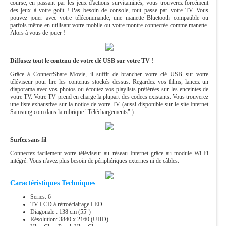
course, en passant par les jeux d'actions survitaminés, vous trouverez forcément
des jeux à votre goût ! Pas besoin de console, tout passe par votre TV. Vous
pouvez jouer avec votre télécommande, une manette Bluetooth compatible ou
parfois même en utilisant votre mobile ou votre montre connectée comme manette.
Alors à vous de jouer !
Diffusez tout le contenu de votre clé USB sur votre TV !
Grâce à ConnectShare Movie, il suffit de brancher votre clé USB sur votre
téléviseur pour lire les contenus stockés dessus. Regardez vos films, lancez un
diaporama avec vos photos ou écoutez vos playlists préférées sur les enceintes de
votre TV. Votre TV prend en charge la plupart des codecs existants. Vous trouverez
une liste exhaustive sur la notice de votre TV (aussi disponible sur le site Internet
Samsung.com dans la rubrique "Téléchargements".)
Surfez sans fil
Connectez facilement votre téléviseur au réseau Internet grâce au module Wi-Fi
intégré. Vous n'avez plus besoin de périphériques externes ni de câbles.
Caractéristiques Techniques
Series: 6
TV LCD à rétroéclairage LED
Diagonale : 138 cm (55")
Résolution: 3840 x 2160 (UHD)