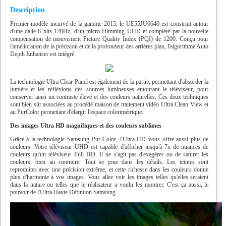
Description
Premier modèle incurvé de la gamme 2015, le UE55JU6640 est construit autour
d'une dalle 8 bits 120Hz, d'un micro Dimming UHD et complété par la nouvelle
compensation de mouvement Picture Quality Index (PQI) de 1200. Conçu pour
l'amélioration de la précision et de la profondeur des arrières plan, l'algorithme Auto
Depth Enhancer est intégré.
La technologie Ultra Clear Panel est également de la partie, permettant d'absorder la
lumière et les réfléxions des sources lumineuses entourant le téléviseur, pour
conserver ainsi un contraste élevé et des couleurs naturelles. Ces deux techniques
sont bien sûr associées au procédé maison de traitement vidéo Ultra Clean View et
au PurColor permettant d'élargir l'espace colorimétrique.
Des images Ultra HD magnifiques et des couleurs sublimes
Grâce à la technologie Samsung Pur Color, l'Ultra HD vous offre aussi plus de
couleurs. Votre téléviseur UHD est capable d'afficher jusqu'à 7x de nuances de
couleurs qu'un téléviseur Full HD. Il ne s'agit pas d'exagérer ou de saturer les
couleurs, bien au contraire. Tout se joue dans les détails. Les teintes sont
reproduites avec une précision extrême, et cette richesse dans les couleurs donne
plus d'harmonie à vos images. Vous allez voir les images telles qu'elles seraient
dans la nature ou telles que le réalisateur a voulu les montrer. C'est ça aussi, le
pouvoir de l'Ultra Haute Défintion Samsung.