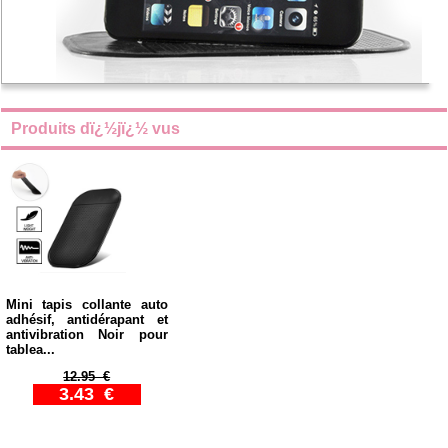
Produits dï¿½jï¿½ vus
Mini tapis collante auto
adhésif, antidérapant et
antivibration Noir pour
tablea...
12.95 €
3.43 €