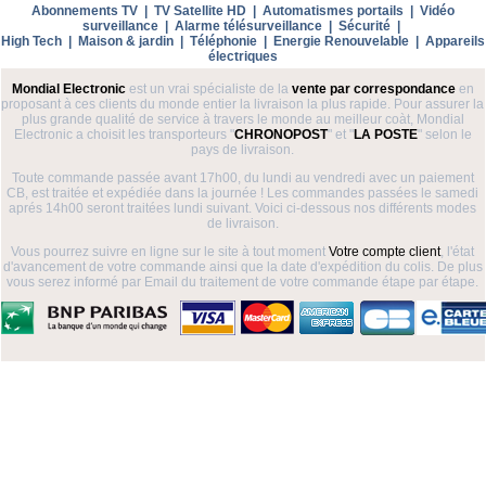
Abonnements TV
|
TV Satellite HD
|
Automatismes portails
|
Vidéo
surveillance
|
Alarme télésurveillance
|
Sécurité
|
High Tech
|
Maison & jardin
|
Téléphonie
|
Energie Renouvelable
|
Appareils
électriques
Mondial Electronic
est un vrai spécialiste de la
vente par correspondance
en
proposant à ces clients du monde entier la livraison la plus rapide. Pour assurer la
plus grande qualité de service à travers le monde au meilleur coàt, Mondial
Electronic a choisit les transporteurs "
CHRONOPOST
" et "
LA POSTE
" selon le
pays de livraison.
Toute commande passée avant 17h00, du lundi au vendredi avec un paiement
CB, est traitée et expédiée dans la journée ! Les commandes passées le samedi
aprés 14h00 seront traitées lundi suivant. Voici ci-dessous nos différents modes
de livraison.
Vous pourrez suivre en ligne sur le site à tout moment
Votre compte client
, l'état
d'avancement de votre commande ainsi que la date d'expédition du colis. De plus
vous serez informé par Email du traitement de votre commande étape par étape.