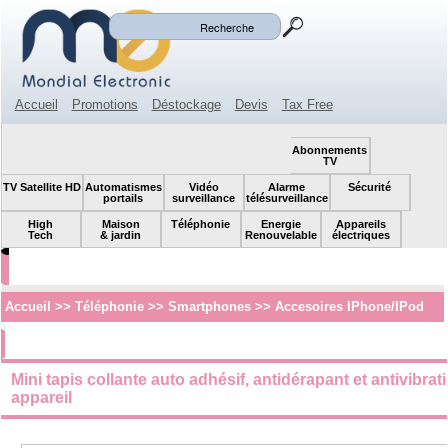
Mon panier
Mon compte
(0)
Accueil
Promotions
Déstockage
Devis
Tax Free
Espace revendeur
Contact
SOLDES!
Abonnements
TV
TV Satellite HD
Automatismes
Vidéo
Alarme
Sécurité
portails
surveillance
télésurveillance
High
Maison
Téléphonie
Energie
Appareils
Tech
& jardin
Renouvelable
électriques
Accueil
>>
Téléphonie
>>
Smartphones
>>
Accesoires IPhone/iPod
Mini tapis collante auto adhésif, antidérapant et antivibr
appareil