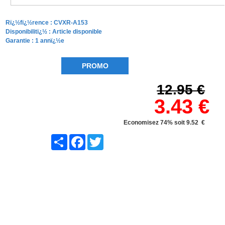
Rï¿½fï¿½rence :
CVXR-A153
Disponibilitï¿½ :
Article disponible
Garantie : 1 annï¿½e
PROMO
12.95 €
3.43 €
Economisez 74% soit 9.52 €
Share
Facebook
Twitter