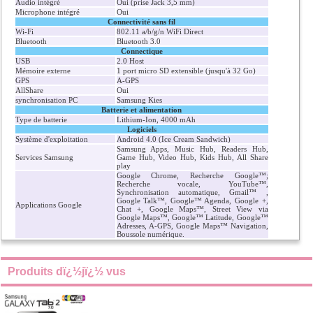
Audio intégré
Oui (prise Jack 3,5 mm)
Microphone intégré
Oui
Connectivité sans fil
Wi-Fi
802.11 a/b/g/n WiFi Direct
Bluetooth
Bluetooth 3.0
Connectique
USB
2.0 Host
Mémoire externe
1 port micro SD extensible (jusqu'à 32 Go)
GPS
A-GPS
AllShare
Oui
synchronisation PC
Samsung Kies
Batterie et alimentation
Type de batterie
Lithium-Ion, 4000 mAh
Logiciels
Système d'exploitation
Android 4.0 (Ice Cream Sandwich)
Samsung Apps, Music Hub, Readers Hub,
Services Samsung
Game Hub, Video Hub, Kids Hub, All Share
play
Google Chrome, Recherche Google™;
Recherche vocale, YouTube™,
Synchronisation automatique, Gmail™ ,
Google Talk™, Google™ Agenda, Google +,
Applications Google
Chat +, Google Maps™, Street View via
Google Maps™, Google™ Latitude, Google™
Adresses, A-GPS, Google Maps™ Navigation,
Boussole numérique.
Produits dï¿½jï¿½ vus