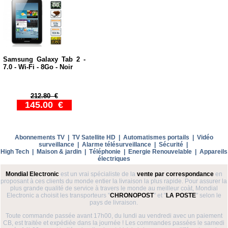
Samsung Galaxy Tab 2 -
7.0 - Wi-Fi - 8Go - Noir
212.80 €
145.00 €
Abonnements TV
|
TV Satellite HD
|
Automatismes portails
|
Vidéo
surveillance
|
Alarme télésurveillance
|
Sécurité
|
High Tech
|
Maison & jardin
|
Téléphonie
|
Energie Renouvelable
|
Appareils
électriques
Mondial Electronic
est un vrai spécialiste de la
vente par correspondance
en
proposant à ces clients du monde entier la livraison la plus rapide. Pour assurer la
plus grande qualité de service à travers le monde au meilleur coàt, Mondial
Electronic a choisit les transporteurs "
CHRONOPOST
" et "
LA POSTE
" selon le
pays de livraison.
Toute commande passée avant 17h00, du lundi au vendredi avec un paiement
CB, est traitée et expédiée dans la journée ! Les commandes passées le samedi