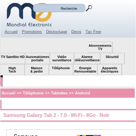
Mon panier
Mon compte
(0)
Accueil
Promotions
Déstockage
Devis
Tax Free
Espace revendeur
Contact
SOLDES!
Abonnements
TV
TV Satellite HD
Automatismes
Vidéo
Alarme
Sécurité
portails
surveillance
télésurveillance
High
Maison
Téléphonie
Energie
Appareils
Tech
& jardin
Renouvelable
électriques
Accueil
>>
Téléphonie
>>
Tablettes
>>
Android
Samsung Galaxy Tab 2 - 7.0 - Wi-Fi - 8Go - Noir