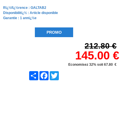
Rï¿½fï¿½rence :
GALTAB2
Disponibilitï¿½ :
Article disponible
Garantie : 1 annï¿½e
PROMO
212.80 €
145.00 €
Economisez 32% soit 67.80 €
Share
Facebook
Twitter