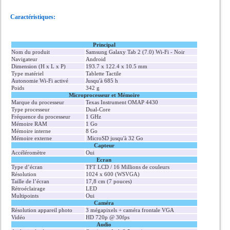
Caractéristiques:
Principal
Nom du produit
Samsung Galaxy Tab 2 (7.0) Wi-Fi - Noir
Navigateur
Android
Dimension (H x L x P)
193.7 x 122.4 x 10.5 mm
Type matériel
Tablette Tactile
Autonomie Wi-Fi activé
Jusqu'à 685 h
Poids
342 g
Microprocesseur et Mémoire
Marque du processeur
Texas Instrument OMAP 4430
Type processeur
Dual-Core
Fréquence du processeur
1 GHz
Mémoire RAM
1 Go
Mémoire interne
8 Go
Mémoire externe
MicroSD jusqu'à 32 Go
Capteur
Accéléromètre
Oui
Ecran
Type d’écran
TFT LCD / 16 Millions de couleurs
Résolution
1024 x 600 (WSVGA)
Taille de l’écran
17,8 cm (7 pouces)
Rétroéclairage
LED
Multipoints
Oui
Caméra
Résolution appareil photo
3 mégapixels + caméra frontale VGA
Vidéo
HD 720p @ 30fps
Audio