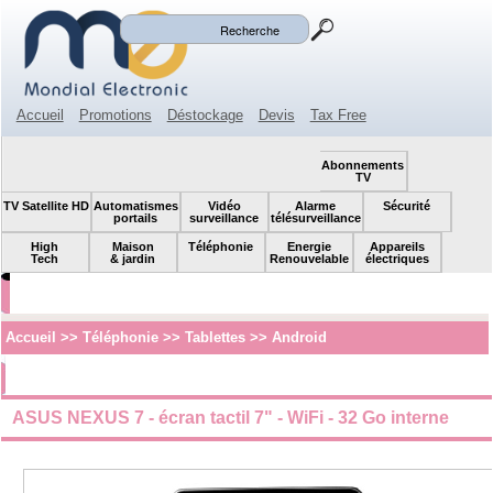
Mon panier
Mon compte
(0)
Accueil
Promotions
Déstockage
Devis
Tax Free
Espace revendeur
Contact
SOLDES!
Abonnements
TV
TV Satellite HD
Automatismes
Vidéo
Alarme
Sécurité
portails
surveillance
télésurveillance
High
Maison
Téléphonie
Energie
Appareils
Tech
& jardin
Renouvelable
électriques
Accueil
>>
Téléphonie
>>
Tablettes
>>
Android
ASUS NEXUS 7 - écran tactil 7" - WiFi - 32 Go interne