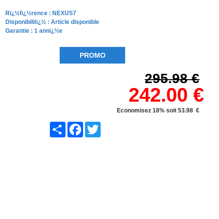
Rï¿½fï¿½rence :
NEXUS7
Disponibilitï¿½ :
Article disponible
Garantie : 1 annï¿½e
PROMO
295.98 €
242.00 €
Economisez 18% soit 53.98 €
Share
Facebook
Twitter