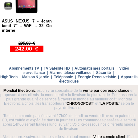
ASUS NEXUS 7 - écran
tactil 7" - WiFi - 32 Go
interne
295.98 €
242.00 €
Abonnements TV
|
TV Satellite HD
|
Automatismes portails
|
Vidéo
surveillance
|
Alarme télésurveillance
|
Sécurité
|
High Tech
|
Maison & jardin
|
Téléphonie
|
Energie Renouvelable
|
Appareils
électriques
Mondial Electronic
est un vrai spécialiste de la
vente par correspondance
en
proposant à ces clients du monde entier la livraison la plus rapide. Pour assurer la
plus grande qualité de service à travers le monde au meilleur coàt, Mondial
Electronic a choisit les transporteurs "
CHRONOPOST
" et "
LA POSTE
" selon le
pays de livraison.
Toute commande passée avant 17h00, du lundi au vendredi avec un paiement
CB, est traitée et expédiée dans la journée ! Les commandes passées le samedi
aprés 14h00 seront traitées lundi suivant. Voici ci-dessous nos différents modes
de livraison.
Vous pourrez suivre en ligne sur le site à tout moment
Votre compte client
, l'état