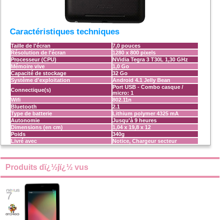
Caractéristiques techniques
Taille de l'écran
7,0 pouces
Résolution de l'écran
1280 x 800 pixels
Processeur (CPU)
NVidia Tegra 3 T30L 1,30 GHz
Mémoire vive
1,0 Go
Capacité de stockage
32 Go
Système d'exploitation
Android 4.1 Jelly Bean
Port USB - Combo casque /
Connectique(s)
micro: 1
Wifi
802.11n
Bluetooth
2.1
Type de batterie
Lithium polymer 4325 mA
Autonomie
Jusqu'à 9 heures
Dimensions (en cm)
1,04 x 19,8 x 12
Poids
340g
Livré avec
Notice, Chargeur secteur
Produits dï¿½jï¿½ vus