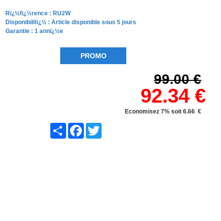
Rï¿½fï¿½rence :
RU2W
Disponibilitï¿½ :
Article disponible sous 5 jours
Garantie : 1 annï¿½e
PROMO
99.00 €
92.34 €
Economisez 7% soit 6.66 €
Share
Facebook
Twitter