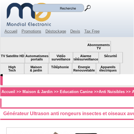
Mon panier
Mon compte
(0)
Accueil
Promotions
Déstockage
Devis
Tax Free
Espace revendeur
Contact
SOLDES!
Abonnements
TV
TV Satellite HD
Automatismes
Vidéo
Alarme
Sécurité
portails
surveillance
télésurveillance
High
Maison
Téléphonie
Energie
Appareils
Tech
& jardin
Renouvelable
électriques
Accueil
>>
Maison & Jardin
>>
Education Canine
>>
Anti Nuisibles
>>
A
Générateur Ultrason anti rongeurs insectes et oiseaux av