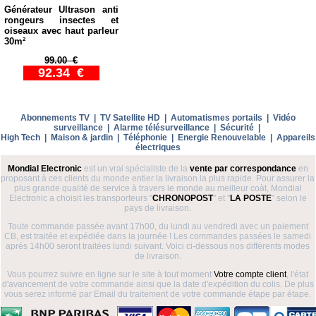
Générateur Ultrason anti
rongeurs insectes et
oiseaux avec haut parleur
30m²
99.00 €
92.34 €
Abonnements TV
|
TV Satellite HD
|
Automatismes portails
|
Vidéo
surveillance
|
Alarme télésurveillance
|
Sécurité
|
High Tech
|
Maison & jardin
|
Téléphonie
|
Energie Renouvelable
|
Appareils
électriques
Mondial Electronic
est un vrai spécialiste de la
vente par correspondance
en
proposant à ces clients du monde entier la livraison la plus rapide. Pour assurer la
plus grande qualité de service à travers le monde au meilleur coàt, Mondial
Electronic a choisit les transporteurs "
CHRONOPOST
" et "
LA POSTE
" selon le
pays de livraison.
Toute commande passée avant 17h00, du lundi au vendredi avec un paiement
CB, est traitée et expédiée dans la journée ! Les commandes passées le samedi
aprés 14h00 seront traitées lundi suivant. Voici ci-dessous nos différents modes
de livraison.
Vous pourrez suivre en ligne sur le site à tout moment
Votre compte client
, l'état
d'avancement de votre commande ainsi que la date d'expédition du colis. De plus
vous serez informé par Email du traitement de votre commande étape par étape.