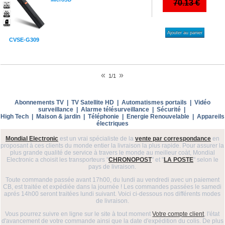
70.13 €
Ajouter au panier
CVSE-G309
«
»
1/1
Abonnements TV
|
TV Satellite HD
|
Automatismes portails
|
Vidéo
surveillance
|
Alarme télésurveillance
|
Sécurité
|
High Tech
|
Maison & jardin
|
Téléphonie
|
Energie Renouvelable
|
Appareils
électriques
Mondial Electronic
est un vrai spécialiste de la
vente par correspondance
en
proposant à ces clients du monde entier la livraison la plus rapide. Pour assurer la
plus grande qualité de service à travers le monde au meilleur coàt, Mondial
Electronic a choisit les transporteurs "
CHRONOPOST
" et "
LA POSTE
" selon le
pays de livraison.
Toute commande passée avant 17h00, du lundi au vendredi avec un paiement
CB, est traitée et expédiée dans la journée ! Les commandes passées le samedi
aprés 14h00 seront traitées lundi suivant. Voici ci-dessous nos différents modes
de livraison.
Vous pourrez suivre en ligne sur le site à tout moment
Votre compte client
, l'état
d'avancement de votre commande ainsi que la date d'expédition du colis. De plus