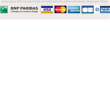
vous serez informé par Email du traitement de votre commande étape par étape.