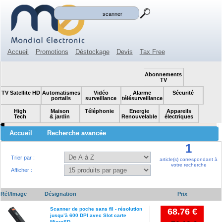
Mon panier
Mon compte
(0)
Accueil
Promotions
Déstockage
Devis
Tax Free
Espace revendeur
Contact
SOLDES!
Abonnements
TV
TV Satellite HD
Automatismes
Vidéo
Alarme
Sécurité
portails
surveillance
télésurveillance
High
Maison
Téléphonie
Energie
Appareils
Tech
& jardin
Renouvelable
électriques
>>
Accueil
Recherche avancée
1
Trier par :
article(s) correspondant à
votre recherche
Afficher :
Réf/Image
Désignation
Prix
Scanner de poche sans fil - résolution
68.76 €
jusqu’à 600 DPI avec Slot carte
MicroSD