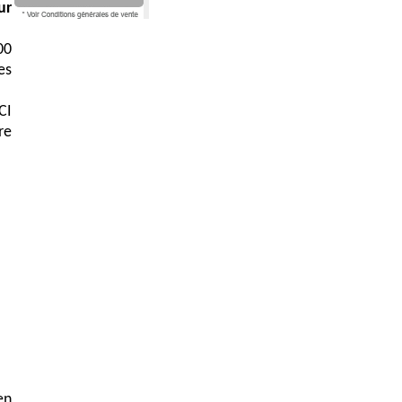
ur
00
es
CI
re
en