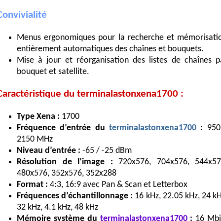
Convivialité
Menus ergonomiques pour la recherche et mémorisati
entièrement automatiques des chaînes et bouquets.
Mise à jour et réorganisation des listes de chaînes p
bouquet et satellite.
Caractéristique du terminalastonxena1700 :
Type Xena :
1700
Fréquence d’entrée du
terminalastonxena1700
:
950
2150 MHz
Niveau d’entrée :
-65 / -25 dBm
Résolution de l’image :
720x576, 704x576, 544x57
480x576, 352x576, 352x288
Format :
4:3, 16:9 avec Pan & Scan et Letterbox
Fréquences d’échantillonnage :
16 kHz, 22.05 kHz, 24 kH
32 kHz, 4.1 kHz, 48 kHz
Mémoire système du
terminalastonxena1700
:
16 Mbi