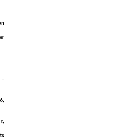
on
ar
 -
6,
z,
ts