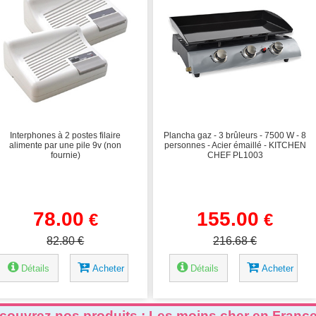
Interphones à 2 postes filaire
Plancha gaz - 3 brûleurs - 7500 W - 8
alimente par une pile 9v (non
personnes - Acier émaillé - KITCHEN
fournie)
CHEF PL1003
78.00
155.00
€
€
82.80 €
216.68 €
Détails
Acheter
Détails
Acheter
couvrez nos produits : Les moins cher en Franc