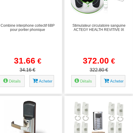
Combine interphone collectif 6BP
Stimulateur circulatoire sanguine
pour portier phonique
ACTEGY HEALTH REVITIVE IX
31.66
372.00
€
€
34.16 €
322.80 €
Détails
Acheter
Détails
Acheter