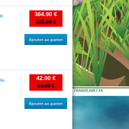
364.90 €
UR
421.09 €
Ajouter au panier
42.00 €
lip
64.90 €
Ajouter au panier