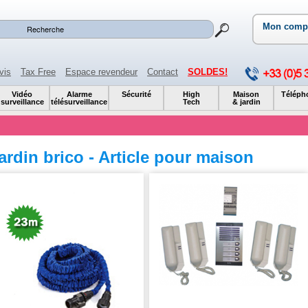
Mon comp
vis
Tax Free
Espace revendeur
Contact
SOLDES!
Vidéo
Alarme
Sécurité
High
Maison
Téléph
surveillance
télésurveillance
Tech
& jardin
ardin brico - Article pour maison