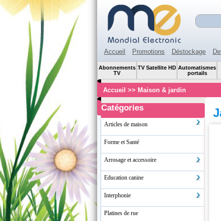
Accueil
Promotions
Déstockage
De
Abonnements
TV Satellite HD
Automatismes
TV
portails
Accueil
>>
Maison & jardin
Catégories
J
Articles de maison
Forme et Santé
Arrosage et accessoire
Education canine
Interphonie
Platines de rue