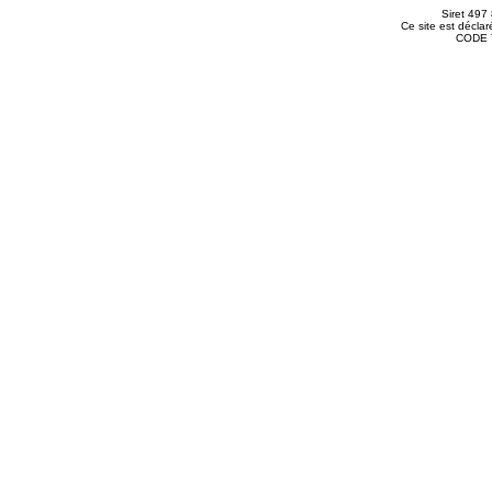
Siret 49
Ce site est décla
CODE T