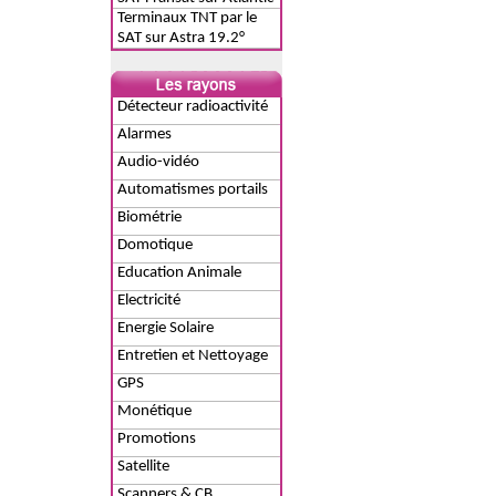
Bird 3
Terminaux TNT par le
SAT sur Astra 19.2°
Détecteur radioactivité
Alarmes
Audio-vidéo
Automatismes portails
Biométrie
Domotique
Education Animale
Electricité
Energie Solaire
Entretien et Nettoyage
GPS
Monétique
Promotions
Satellite
Scanners & CB