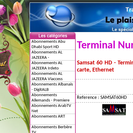
Abonnements Abu
Terminal Nu
Dhabi Sport HD
Abonnements AL
JAZEERA -
Samsat 60 HD - Termi
Réabonnement
Abonnements AL
JAZEERA Irdeto
carte, Ethernet
Abonnements AL
JAZEERA Viaccess
Abonnements Albanais
- DigitALB
Abonnements
Reference : SAMSAT60HD
Allemands - Premiere
Abonnements ArabTV
Net
Abonnements ART
Abonnements Berbère
TV