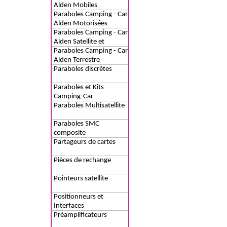
Alden Mobiles
Paraboles Camping - Car
Alden Motorisées
Paraboles Camping - Car
Alden Satellite et
Internet SAT-NET
Paraboles Camping - Car
Alden Terrestre
Paraboles discrètes
Paraboles et Kits
Camping-Car
Paraboles Multisatellite
Paraboles SMC
composite
Partageurs de cartes
Pièces de rechange
Pointeurs satellite
Positionneurs et
Interfaces
Préamplificateurs