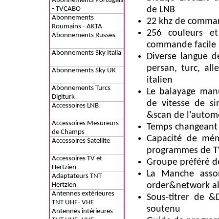
Abonnements Portugais
de LNB
- TVCABO
Abonnements
22 khz de comma
Roumains - AKTA
256 couleurs et
Abonnements Russes
commande facile
Abonnements Sky Italia
Diverse langue d
persan, turc, all
Abonnements Sky UK
italien
Abonnements Turcs
Le balayage manue
Digiturk
de vitesse de si
Accessoires LNB
&scan de l'autom
Accessoires Mesureurs
Temps changeant 
de Champs
Capacité de mé
Accessoires Satellite
programmes de 
Accessoires TV et
Groupe préféré d
Hertzien
La Manche assort
Adaptateurs TNT
order&network a
Hertzien
Antennes extérieures
Sous-titrer de 
TNT UHF- VHF
soutenu
Antennes intérieures