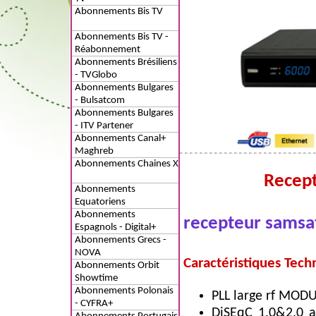
Abonnements Bis TV
Abonnements Bis TV -
Réabonnement
Abonnements Brésiliens
- TVGlobo
Abonnements Bulgares
- Bulsatcom
Abonnements Bulgares
- ITV Partener
Abonnements Canal+
Maghreb
Abonnements Chaines X
Recep
Abonnements
Equatoriens
Abonnements
recepteur samsa
Espagnols - Digital+
Abonnements Grecs -
NOVA
Caractéristiques Tech
Abonnements Orbit
Showtime
Abonnements Polonais
PLL large rf MODU
- CYFRA+
DiSEqC 1.0&2.0 