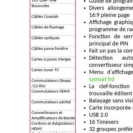
Guide de progra
TNT UHF- VHF
Boussoles
Divers allongeme
16:9 pleine page
Câbles Coaxials
Affichage graph
Câbles de flashage
programme de ra
Fonction de serr
Câbles optiques
principal de PIN
Câbles passe fenêtre
Fait un pas la c
Détection au
Cartes à puces Vierges
convertisseur simp
Cartes tuner TV
Menu d'afficha
samsat hd
Commutateurs Diseqc
La clef-fonctio
/22 Khz
Commutateurs HDMI
trouvaille éditent
Balayage sans visi
Commutateurs péritel
Carte incorporée
Convertisseurs et
USB 2.0
Amplificateurs de Bande
16 Timesers
Cordons et Adaptateurs
32 groupes préfé
HDMI