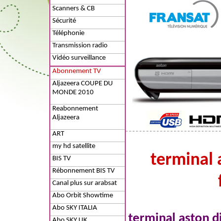
Scanners & CB
Sécurité
Téléphonie
Transmission radio
Vidéo surveillance
Abonnement TV
Aljazeera COUPE DU
MONDE 2010
Reabonnement
Aljazeera
ART
my hd satellite
terminal 
BIS TV
Rébonnement BIS TV
Canal plus sur arabsat
Abo Orbit Showtime
Abo SKY ITALIA
terminal aston d
Abo SKY UK