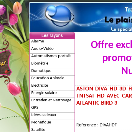
Alarme
Offre exc
Audio-Vidéo
promot
Automatismes portails
Biométrie
Nu
Domotique
Education Animale
Electricité
ASTON DIVA HD 3D F
Energie solaire
TNTSAT HD AVEC CAR
Entretien et Nettoyage
ATLANTIC BIRD 3
GPS
Idées cadeaux
Monetique
Reference : DIVAHDF
Satellite