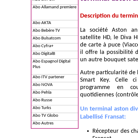
Abo Allamand premiere
Description du termina
Abo AKTA
La société Aston a
Abo Bebère TV
satellite HD, le Diva 
Abo Bulsatcom
de carte à puce (Viacc
Abo Cyfra+
il offre la possibilit
Abo DigitalB
un autre bouquet satel
Abo Espagnol Digital
Plus
Autre particularité de
Abo ITV partener
Smart Key. Celle c
Abo NOVA
programme en cour
Abo Pehla
quotidiennes (contrôle
Abo Russe
Abo Turks
Un terminal aston div
Abo TV Globo
Labellisé Fransat:
Abo Autres
Récepteur des cha