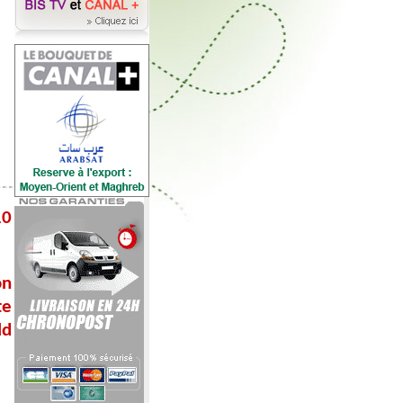
10
on
te
ld