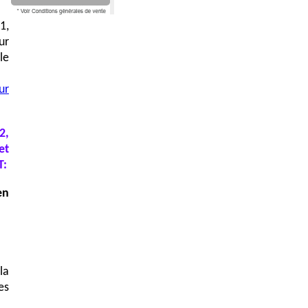
1,
ur
le
ur
2,
et
T:
en
la
es