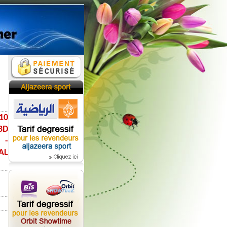
10
3D
 -
AL