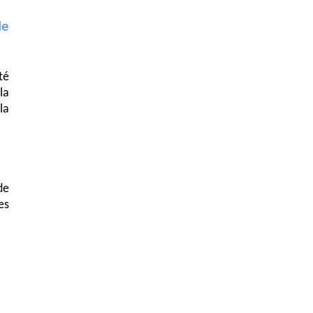
le
té
la
la
de
es