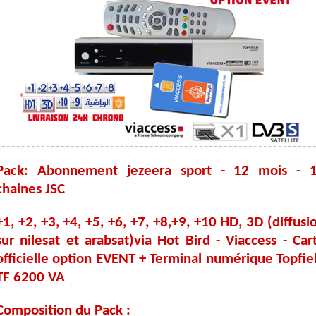
Pack: Abonnement jezeera sport - 12 mois - 
chaines JSC
+1, +2, +3, +4, +5, +6, +7, +8,+9, +10 HD, 3D (diffusi
sur nilesat et arabsat)via Hot Bird - Viaccess - Car
officielle option EVENT + Terminal numérique Topfie
TF 6200 VA
Composition du Pack :