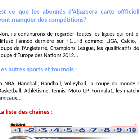
Est ce que les abonnés d’Aljazeera carte offficiel
vont manquer des compétitions?
Non, ils continurons de regarder toutes les ligues qui ont é
diffusé l’année derniére sur +1...+8 comme: LIGA, Calcio, 
coupe de l’Angleterre, Champions League, les qualificatifs de
coupe d’Europe des Nations 2012...
Les autres sports et tournois :
la NBA, Handball, Handball, Volleyball, la coupe du monde 
Basketball, Athlétisme, Tennis, Moto GP, Formula1, les match
amicaux...
La liste des chaînes :