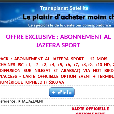
OFFRE EXCLUSIVE : ABONNEMENT AL
JAZEERA SPORT
PACK : ABONNEMENT AL JAZEERA SPORT - 12 MOIS - 
CHAINES JSC +1, +2, +3, +4, +5, +6, +7, +8,+9, +10 HD, 
(DIFFUSION SUR NILESAT ET ARABSAT) VIA HOT BIRD
VIACCESS - CARTE OFFICIELLE OPTION EVENT + TERMIN
NUMÉRIQUE TOPFIELD TF 6200 VA
Reference : KITALJAZEVENT