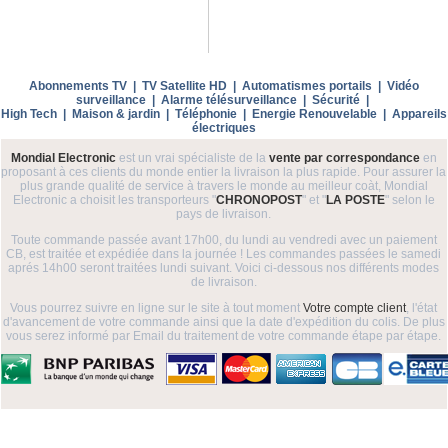
Abonnements TV
|
TV Satellite HD
|
Automatismes portails
|
Vidéo
surveillance
|
Alarme télésurveillance
|
Sécurité
|
High Tech
|
Maison & jardin
|
Téléphonie
|
Energie Renouvelable
|
Appareils
électriques
Mondial Electronic
est un vrai spécialiste de la
vente par correspondance
en
proposant à ces clients du monde entier la livraison la plus rapide. Pour assurer la
plus grande qualité de service à travers le monde au meilleur coàt, Mondial
Electronic a choisit les transporteurs "
CHRONOPOST
" et "
LA POSTE
" selon le
pays de livraison.
Toute commande passée avant 17h00, du lundi au vendredi avec un paiement
CB, est traitée et expédiée dans la journée ! Les commandes passées le samedi
aprés 14h00 seront traitées lundi suivant. Voici ci-dessous nos différents modes
de livraison.
Vous pourrez suivre en ligne sur le site à tout moment
Votre compte client
, l'état
d'avancement de votre commande ainsi que la date d'expédition du colis. De plus
vous serez informé par Email du traitement de votre commande étape par étape.