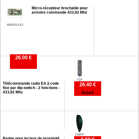
Micro-récepteur brochable pour
armoire commande 433,92 Mhz
MARS1433
26.00 €
T2F
Télécommande radio EA à code
26.40 €
fixe par dip-switch - 2 fonctions -
433,92 Mhz
43.14 €
CMPP
Badge pour lecteur de proximité