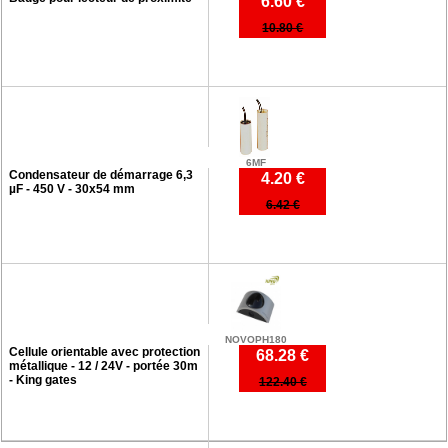
6.60 €
10.80 €
6MF
Condensateur de démarrage 6,3
4.20 €
µF - 450 V - 30x54 mm
6.42 €
NOVOPH180
Cellule orientable avec protection
68.28 €
métallique - 12 / 24V - portée 30m
- King gates
122.40 €