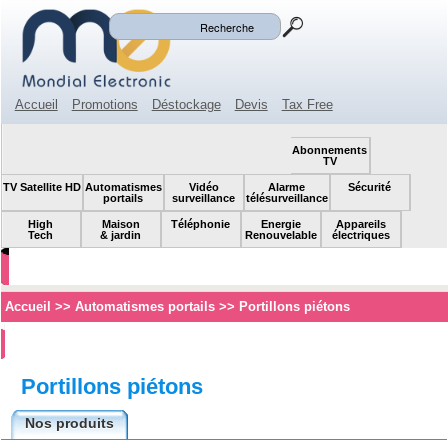
Mon panier
Mon compte
(0)
Accueil
Promotions
Déstockage
Devis
Tax Free
Espace revendeur
Contact
SOLDES!
Abonnements
TV
TV Satellite HD
Automatismes
Vidéo
Alarme
Sécurité
portails
surveillance
télésurveillance
High
Maison
Téléphonie
Energie
Appareils
Tech
& jardin
Renouvelable
électriques
Accueil
>>
Automatismes portails
>>
Portillons piétons
Portillons piétons
Nos produits