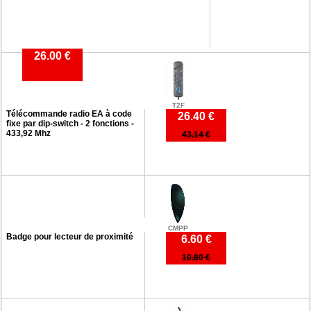
26.00 €
T2F
Télécommande radio EA à code
26.40 €
fixe par dip-switch - 2 fonctions -
433,92 Mhz
43.14 €
CMPP
Badge pour lecteur de proximité
6.60 €
10.80 €