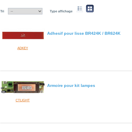
Tri
Type affichage
Adhesif pour lisse BR424K / BR624K
ADKEY
Armoire pour kit lampes
CTLIGHT