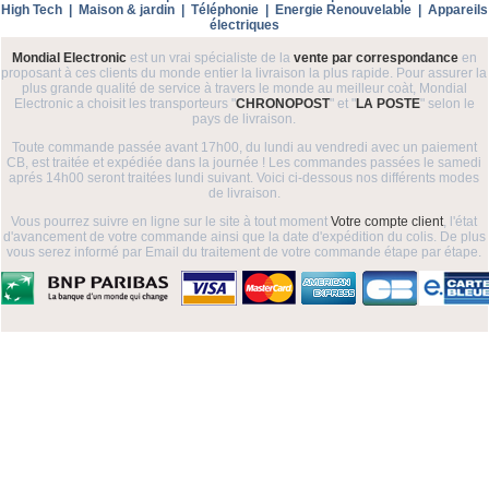
High Tech
|
Maison & jardin
|
Téléphonie
|
Energie Renouvelable
|
Appareils
électriques
Mondial Electronic
est un vrai spécialiste de la
vente par correspondance
en
proposant à ces clients du monde entier la livraison la plus rapide. Pour assurer la
plus grande qualité de service à travers le monde au meilleur coàt, Mondial
Electronic a choisit les transporteurs "
CHRONOPOST
" et "
LA POSTE
" selon le
pays de livraison.
Toute commande passée avant 17h00, du lundi au vendredi avec un paiement
CB, est traitée et expédiée dans la journée ! Les commandes passées le samedi
aprés 14h00 seront traitées lundi suivant. Voici ci-dessous nos différents modes
de livraison.
Vous pourrez suivre en ligne sur le site à tout moment
Votre compte client
, l'état
d'avancement de votre commande ainsi que la date d'expédition du colis. De plus
vous serez informé par Email du traitement de votre commande étape par étape.