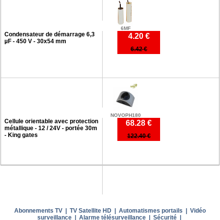
6MF
Condensateur de démarrage 6,3
4.20 €
µF - 450 V - 30x54 mm
6.42 €
NOVOPH180
Cellule orientable avec protection
68.28 €
métallique - 12 / 24V - portée 30m
- King gates
122.40 €
Abonnements TV
|
TV Satellite HD
|
Automatismes portails
|
Vidéo
surveillance
|
Alarme télésurveillance
|
Sécurité
|