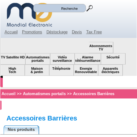
Mon panier
Mon compte
(0)
Accueil
Promotions
Déstockage
Devis
Tax Free
Espace revendeur
Contact
SOLDES!
Abonnements
TV
TV Satellite HD
Automatismes
Vidéo
Alarme
Sécurité
portails
surveillance
télésurveillance
High
Maison
Téléphonie
Energie
Appareils
Tech
& jardin
Renouvelable
électriques
Accueil
>>
Automatismes portails
>>
Accessoires Barrières
Accessoires Barrières
Nos produits