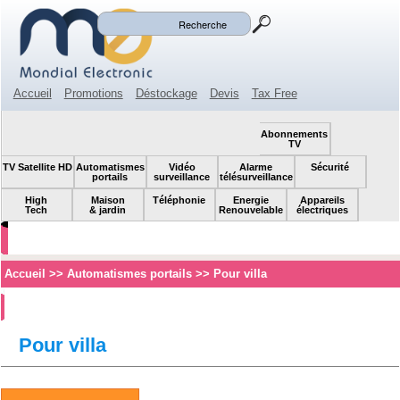
Mon panier
Mon compte
(0)
Accueil
Promotions
Déstockage
Devis
Tax Free
Espace revendeur
Contact
SOLDES!
Abonnements
TV
TV Satellite HD
Automatismes
Vidéo
Alarme
Sécurité
portails
surveillance
télésurveillance
High
Maison
Téléphonie
Energie
Appareils
Tech
& jardin
Renouvelable
électriques
Accueil
>>
Automatismes portails
>>
Pour villa
Pour villa