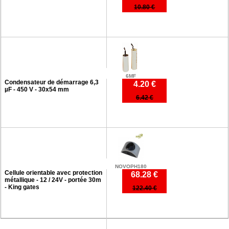
10.80 €
6MF
Condensateur de démarrage 6,3
4.20 €
µF - 450 V - 30x54 mm
6.42 €
NOVOPH180
Cellule orientable avec protection
68.28 €
métallique - 12 / 24V - portée 30m
- King gates
122.40 €