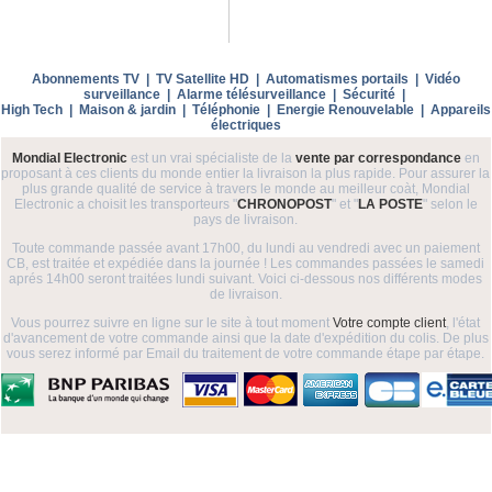
Abonnements TV
|
TV Satellite HD
|
Automatismes portails
|
Vidéo
surveillance
|
Alarme télésurveillance
|
Sécurité
|
High Tech
|
Maison & jardin
|
Téléphonie
|
Energie Renouvelable
|
Appareils
électriques
Mondial Electronic
est un vrai spécialiste de la
vente par correspondance
en
proposant à ces clients du monde entier la livraison la plus rapide. Pour assurer la
plus grande qualité de service à travers le monde au meilleur coàt, Mondial
Electronic a choisit les transporteurs "
CHRONOPOST
" et "
LA POSTE
" selon le
pays de livraison.
Toute commande passée avant 17h00, du lundi au vendredi avec un paiement
CB, est traitée et expédiée dans la journée ! Les commandes passées le samedi
aprés 14h00 seront traitées lundi suivant. Voici ci-dessous nos différents modes
de livraison.
Vous pourrez suivre en ligne sur le site à tout moment
Votre compte client
, l'état
d'avancement de votre commande ainsi que la date d'expédition du colis. De plus
vous serez informé par Email du traitement de votre commande étape par étape.