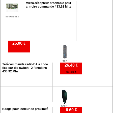
Micro-récepteur brochable pour
armoire commande 433,92 Mhz
MARS1433
26.00 €
T2F
Télécommande radio EA à code
26.40 €
fixe par dip-switch - 2 fonctions -
433,92 Mhz
43.14 €
CMPP
Badge pour lecteur de proximité
6.60 €