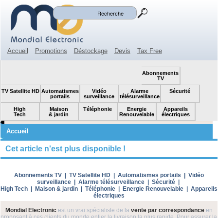
Mon panier
Mon compte
(0)
Accueil
Promotions
Déstockage
Devis
Tax Free
Espace revendeur
Contact
SOLDES!
Abonnements
TV
TV Satellite HD
Automatismes
Vidéo
Alarme
Sécurité
portails
surveillance
télésurveillance
High
Maison
Téléphonie
Energie
Appareils
Tech
& jardin
Renouvelable
électriques
Accueil
Cet article n'est plus disponible !
Abonnements TV
|
TV Satellite HD
|
Automatismes portails
|
Vidéo
surveillance
|
Alarme télésurveillance
|
Sécurité
|
High Tech
|
Maison & jardin
|
Téléphonie
|
Energie Renouvelable
|
Appareils
électriques
Mondial Electronic
est un vrai spécialiste de la
vente par correspondance
en
proposant à ces clients du monde entier la livraison la plus rapide. Pour assurer la