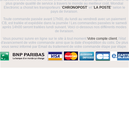
plus grande qualité de service à travers le monde au meilleur coàt, Mondial
Electronic a choisit les transporteurs "
CHRONOPOST
" et "
LA POSTE
" selon le
pays de livraison.
Toute commande passée avant 17h00, du lundi au vendredi avec un paiement
CB, est traitée et expédiée dans la journée ! Les commandes passées le samedi
aprés 14h00 seront traitées lundi suivant. Voici ci-dessous nos différents modes
de livraison.
Vous pourrez suivre en ligne sur le site à tout moment
Votre compte client
, l'état
d'avancement de votre commande ainsi que la date d'expédition du colis. De plus
vous serez informé par Email du traitement de votre commande étape par étape.