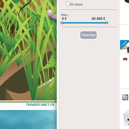
En stock
Prix :
0
€
40 400
€