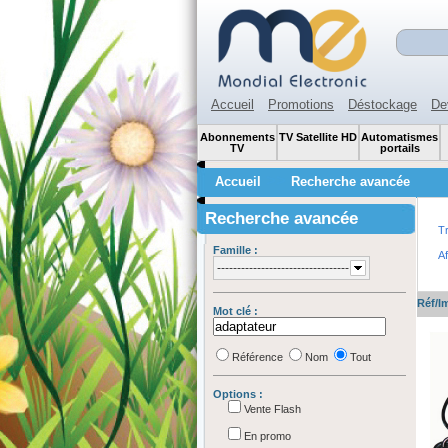
Accueil
Promotions
Déstockage
De
Abonnements
TV Satellite HD
Automatismes
TV
portails
>>
Accueil
Recherche avancée
Recherche avancée
Tr
Famille :
Af
---------------------------------
------
Réf/I
Mot clé :
Référence
Nom
Tout
Options :
Vente Flash
En promo