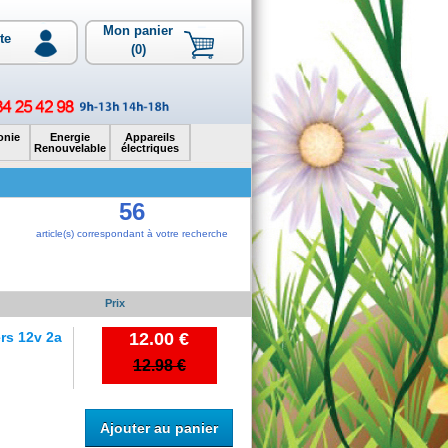
Mon panier
te
(0)
onie
Energie
Appareils
Renouvelable
électriques
56
article(s) correspondant à votre recherche
Prix
rs 12v 2a
12.00 €
12.98 €
Ajouter au panier