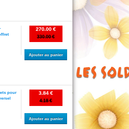
+
270.00 €
ffret
330.00 €
Ajouter au panier
jets pour
3.84 €
versel
4.18 €
Ajouter au panier