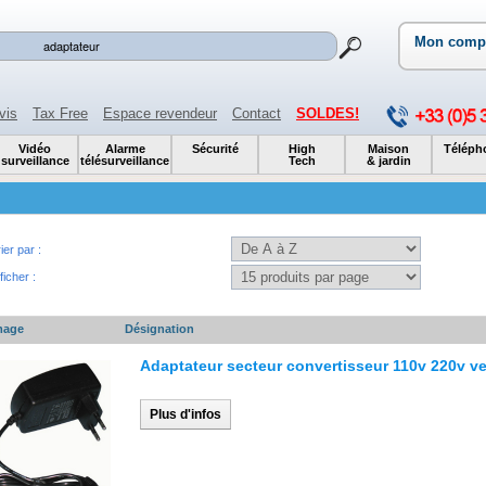
Mon comp
vis
Tax Free
Espace revendeur
Contact
SOLDES!
Vidéo
Alarme
Sécurité
High
Maison
Téléph
surveillance
télésurveillance
Tech
& jardin
ier par :
ficher :
mage
Désignation
Adaptateur secteur convertisseur 110v 220v ve
Plus d'infos