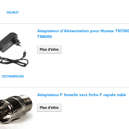
0914637
Adaptateur d’Alimentation pour Humax TN7000
TN8000
Plus d'infos
3327969991550
Adaptateur F femelle vers fiche F rapide mâle
Plus d'infos